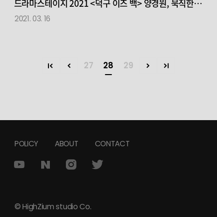
드라마스테이지 2021 <덕구 이즈 백> 양경원, 묵직한
열연으로 믿보배다운 저력 입증
2021. 03. 16
27
28
29
POLICY
ABOUT
CONTACT
© HighZium studio Co.