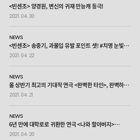
<빈센조> 양경원, 변신의 귀재 만능캐 등극!
2021. 04. 30
NEWS
<빈센조> 송중기, 과몰입 유발 포인트 셋! #치명 눈빛, #
마성의 보이스, #찰진 모션
2021. 04. 22
NEWS
올 상반기 최고의 기대작 연극 <완벽한 타인>, 완벽하게
몰입한 15인의 캐릭터 포스터 공개!
2021. 04. 21
NEWS
6년 만에 대학로로 귀환한 연극 <나와 할아버지>
관객들에 깊은 감동 남기며 공연 성료!
2021. 04. 20