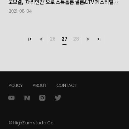
고보결, ‘대리인간’으로 스톡홀름 필름&TV 페스티벌
Best Actress 수상
2021. 08. 04
26
27
28
POLICY
ABOUT
CONTACT
© HighZium studio Co.