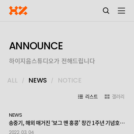
검색창
열기
메뉴
ANNOUNCE
하이지음스튜디오가 전해드립니다
ALL
NEWS
NOTICE
리스트
갤러리
NEWS
송중기, 해외 매거진 ‘보그 맨 홍콩’ 창간 1주년 기념호
커버 장식… 독보적 글로벌 영향력 입증!
2022. 03. 04