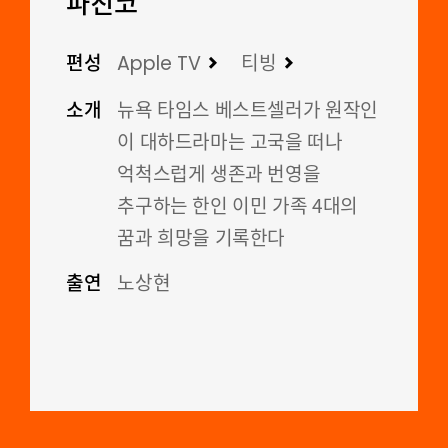
파친코
편성
Apple TV
티빙
소개
뉴욕 타임스 베스트셀러가 원작인
이 대하드라마는 고국을 떠나
억척스럽게 생존과 번영을
추구하는 한인 이민 가족 4대의
꿈과 희망을 기록한다
출연
노상현