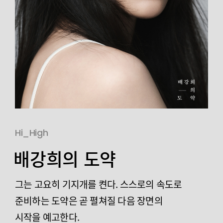
Hi_High
배강희의 도약
그는 고요히 기지개를 켠다.
스스로의 속도로
준비하는 도약은
곧 펼쳐질 다음 장면의
시작을 예고한다.