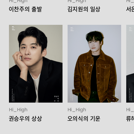
Hi_High
Hi_High
Hi
이찬주의 출발
김지원의 일상
서
Hi_High
Hi_High
Hi
권승우의 상상
오의식의 기운
류