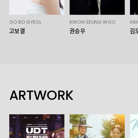
GO BO GYEOL
KWON SEUNG WOO
KI
고보결
권승우
김
ARTWORK