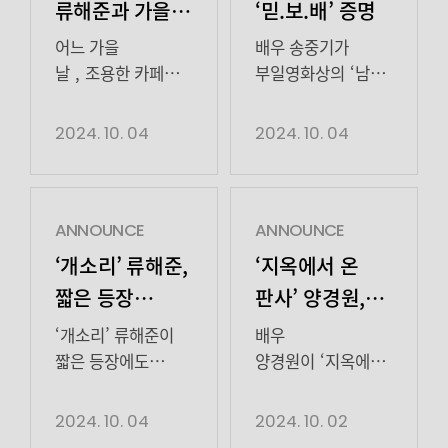
류해준과 가을
‘믿.보.배’ 증명
데이트
어느 가을
배우 송중기가
날 , 조용한 카페
부일영화상의 ‘남우조연상’
멀리서 보이는 느낌
수상했다. 송중기는
좋은 배우류 해 준
지난 3일 개최된
2024. 10. 04
2024. 10. 04
오늘은 해준
제33회
배우와가을 맞이
부일영화상에서
데이트를 합니다
영화 ‘화란’의 치건
ᐠ( ᐕ )ᐟ 펜을 들고
역으로 ‘남우조연상’을
ANNOUNCE
ANNOUNCE
엄청 몰두하고 있는
수상하는 영광을
‘개소리’ 류해준,
‘지옥에서 온
해준 배우뭐하고
안았다.
짧은 등장
판사’ 양경원,
있었나요? 해준
송중기는 “먼저
확실한 임팩트!
NEW 에피소드
배우는 웹툰 소재
영화 ‘화란’을
‘개소리’ 류해준이
배우
인기 웹툰
인물 출연
구상중!
사랑해 주신
짧은 등장에도
양경원이 ‘지옥에서
KBS2 수목드라마 <
관객분들께 마음
확실한 임팩트를
온 판사’에서 역대급
작가의 엽기적인
예고! 역대급
개소리>에서인기
깊숙히
선사했다. 지난
연기를 펼친다.
2024. 10. 04
2024. 10. 02
죽음
연기 펼친다
웹툰
감사드립니다. 함께
2일과 3일 방송된
양경원은 SBS 금토드라마 