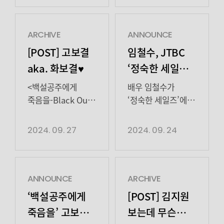
작가 ‘박외수’ 역으로열연했거든요
촬영한 김종수
KBS2 수목드라마
온 판사’의 새로운
짧은
선배님께 직접 상을
‘개소리’에서
에피소드
등장이었지만의미심장한
받으니 기분이 더
류해준은 인기
인물 ‘양승빈’으로
ARCHIVE
ANNOUNCE
면모를
좋고
웹툰작가 ‘박외수’로
출연한다. 지난 29일
[POST] 고보결
임철수, JTBC
드러내며긴장감
감개무량합니다.
등장했다. 이날
공개된 5회
aka. 화보결♥
‘정숙한 세일즈’
유발! 하지만 데이트
‘화란’은 그저 그런
방송된 ‘개소리’ 3회,
예고편에서 강렬한
다정하지만
중에의미심장함이라곤
건달 얘기만은
4회에서는
비주얼로 등장하며
<백설공주에게
배우 임철수가
찾아볼 수 없어요
아닙니다. 치건과
무능한 남편
거제도에서 벌어진
눈길을 사로잡았다.
죽음을-Black Out>
‘정숙한 세일즈’에
훈훈한 미소에 박살
연규라는 가정
또 다른 살인사건이
‘지옥에서 온 판사’는
최나겸 역으로 활약
출연한다. JTBC 새
예고.. 김선영과
난하이팅심장만…
학대를 받고 자란 두
그려졌다. 피해자는
판사의 몸에 들어간
중인고보결 배우의
토일드라마 ‘정숙한
2024. 09. 27
2024. 09. 24
부부 케미
남아 있을 뿐…♥
소년의 상처에 대해
바로 웹툰 작가
악마 강빛나(박신혜
다채로운 화보
세일즈'(연출 조웅/
(๑•᎑<๑)ｰ☆
얘기하는
박외수. 머리에 리본
분)가 지옥 같은
현장하이팅이
극본 최보림/ 제공
코스모스밭으로
작품인데요, 좋은
장식을 하고 큰 선물
현실에서 인간적인
담아왔습니다 먼저 <
SLL/ 제작
데이트 장소 […]
극본과 연출을
상자 안에 죽은 채
열혈형사 한다온
코스모폴리탄> 9월
하이지음스튜디오,
ANNOUNCE
ARCHIVE
해주신 감독님께
발견되어 보는
(김재영 분)을 만나
호 현장, 보결 배우
221b)는 ‘성(性)’이
‘백설공주에게
[POST] 김지원
진심으로 […]
이들에게 큰 충격을
죄인을 처단하며
한번에 발견!(너만
금기시되던 그때 그
죽음을’ 고보결,
보는데 무슨
안겼다. 사실 외수는
진정한 판사로
보인다 말이야~♬)
시절인 1992년 한