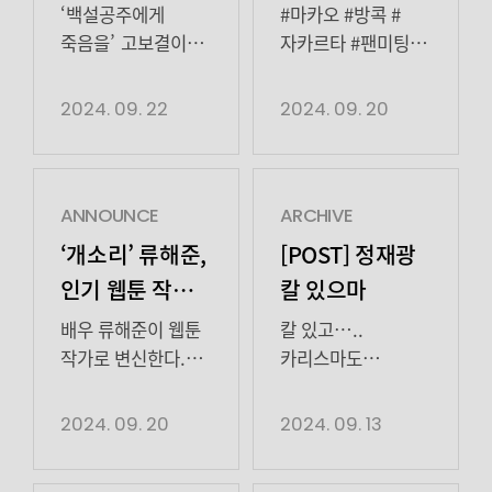
순정 톱스타의
말이 필요해?
첫 등장부터 […]
거듭나는 선악공존
시작부터 분위기
시골마을, 성인용품
‘백설공주에게
#마카오 #방콕 #
사이다 액션 판타지
충격적인 두
무슨 일이죠? 아련한
방문 판매에 뛰어든
죽음을’ 고보결이
자카르타 #팬미팅_
드라마로, 매 회
고혹美로촬영장
‘방판 씨스터즈’
진짜 얼굴을
끝#다음에 또 만나요
얼굴.. 긴장감 MAX
충격과 통쾌함을
압도 스크롤 이거
4인방의 자립, 성장,
드러냈다.
2024. 09. 22
2024. 09. 20
동시에 선사하며
어디까지
우정에 관한
지난 20일, 21일
시청자들의 관심을
내려가는거에여? ↘
이야기를 그린 본격
방송된 MBC 금토드라마 ‘백설공주에게
[…]
두 얼굴의 나겸사실
풍기문란
죽음을-Black Out’
보결 배우도 두
방판극이다.
10회, 11회에서는
ANNOUNCE
ARCHIVE
얼굴이에요도도한
임철수는 영복
톱스타 최나겸
‘개소리’ 류해준,
[POST] 정재광
이 모습.. 그리고
(김선영 분)의 남편
(고보결 분)의 두
인기 웹툰 작가
칼 있으마
러블리한 이 모습
‘박종선’으로
얼굴이 확실하게
변신 예고..
큐티한 이 모습
분한다. 종선은
밝혀지며
배우 류해준이 웹툰
칼 있고…..
(*‿*✿) 새로운
아직도 영복을
이순재, 예수정
시청자들에게 큰
작가로 변신한다.
카리스마도
매력의
마돈나보다
충격을 안겨주었다.
류해준은 오는 25일
있습니다! 티빙
등 레전드
화보결만나보실까요 (๐^╰╯^๐)♬
섹시하다고
양병무(이태구 분)
첫 방송되는 KBS2
오리지널 <우씨왕후
2024. 09. 20
2024. 09. 13
배우들과 호흡
이곳은 다른 날<
생각하며 시도 […]
에게 협박을 당하고
새 수목드라마
>에서오왕자 고계수
아레나> 10월 호
있다고 울먹거리던
‘개소리'(극본
역으로