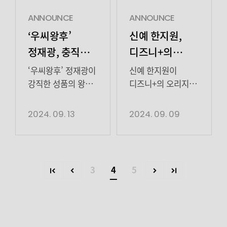
촬영 […]
나겸은 병무
변숙경/ 연출
출연한정재광 배우
앞에서 “불쌍해서
김유진/ 제작
거칠어
ANNOUNCE
ANNOUNCE
도와줬더니 이제
아이엠티브이)에
보이지만사실 충직
‘
우씨왕후’
신예 한지원,
와서 은혜를 똥으로
출연한다.
끝판왕! ✨ 오직 형님
정재광, 충직한
디즈니+의
갚아?”라고 은밀히
‘개소리’는 활약 만점
고남무(지창욱 분)
왕자 ‘고계수’로
오리지널 시리즈
본색을 드러냈다.
시니어들과 경찰견
만바라보는형님바라기..
‘우씨왕후’ 정재광이
신예 한지원이
11년 전 사건이
존재감!
‘강매강’ 출연…
출신 ‘소피’가 그리는
막내왕자 고계수
강직한 성품의 왕자
디즈니+의 오리지널
일어났던 창고에
유쾌하고 발칙한
특: 막내미 NO
‘고계수’를 설득력
시리즈 ‘강매강’에
액션X눈빛 연기
미대생 변신
나겸이 함께
노년 성장기를 담은
/ 진중함 YES
있게 그려냈다. 지난
출연한다. 디즈니+의
2024. 09. 13
2024. 09. 09
인상적
있었고, 패닉에 빠진
시츄에이션 코미디
신의미모
12일 티빙 오리지널
오리지널 시리즈
병무와 현건오
드라마다.
(神義美貌) 세상간지
시리즈 ‘우씨왕후’
‘강매강’은 전국 꼴찌
(이가섭 분), 신민수
‘논스톱5’를 집필한
(世上間地)
전편이 공개됐다.
강력반과 초엘리트
(이우제 분)을
변숙경 작가, ‘3인칭
용안에서
‘우씨왕후’는
신임 반장이 만나
3
4
5
겁주며 […]
복수’, ‘훈남정음’
(用安恚西) 비치난다
갑작스러운 왕의
최강의 원-팀으로
등의 김유진 감독이
(費治難多) 재광
죽음으로 왕위를
거듭나는 코믹
이순재, 김용건,
배우,이정도
노리는 왕자들과
수사물이다. 김동욱,
예수정, 임채무,
카리스마로는
권력을 잡으려는
박지환, 서현우,