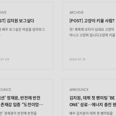
HIVE
ARCHIVE
OST] 김지원 보그싶다
[POST] 고양이 키울 사람?
 배우 보그싶은 마음을 담아보그
앗! 제목에 오타가 났네요 고양이
아니고 고양희 입니다고양희 키울
드 가져왔습니다ᕕ( ՞ ᗜ ՞ )ᕗ 짝짝짝
계신가요?(*´﹀`*) 먼저 저희 
 싱가폴 시작부터 미모 공격
소개하자면, 파격적인
 풀네임싱가폴 인 럽…♥인 거
헤어스타일과남다른 패션감각을
알고 계셨죠? 이 사진을
자랑하구요 조금.. 예민할 때도 
 07. 24
2024. 07. 12
랑에 빠지지 않을 수 없다
자기 일에는 굉장히 진심입니다(
0p를 능가하는 화질 김지원이 내
일인 게 문제…. 속닥속닥) 사실
기이자 현미경이자변화하는 4차
고양희에게는 아픈(?) 상처가 있
혁명 시대에걸맞은 초고화질 LED
과거, 서지환(엄태구 분)에게 조
내가 Q면 지원 배우는
후계자 자리를 빼앗긴 것! 그래서
OUNCE
ANNOUNCE
,E,E,N이 되어줘 △▷◁▽ノ。
지금까지 고양희는서지환을 천적
션’ 정재광, 반전에 반전
김지원, 데뷔 첫 팬미팅 ‘BE
 정체 구간 돌입 열대과일 모두
생각하고 있지요 그런 와중에 출
꿇게 만드는지원 배우의 상큼함
서태평(김뢰하 분)한테는온갖 모
 존재감 입증
“도전이었다”
ONE’ 성료…
에너지 충전 
소리를 듣고 장화 신은 […]
한 종영소감
션’ 정재광이 반전에 반전을
배우 김지원이 데뷔 첫 팬미팅을