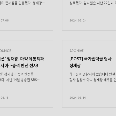
며 존재감을 입증했다. 정재광은
성료했다. 김지원은 지난 22일과 
6일 종영한 SBS 금토드라마
이틀에 걸쳐 데뷔 14년 만에 첫 단
션’에서 안현경찰서 마약팀 형사
팬미팅 ‘BE MY ONE'(비 마이 원)
 역으로 열연을 펼치며
개최하고 팬들을 만났다. 김지원
 07. 08
2024. 06. 24
들에게 강렬한 인상을 남겼다.
시작부터 파격적인 무대로 팬들의
김창수는 마약팀 반장 장재경(지성
환호성을 자아냈다. ‘집으로
 든든한 오른팔로 활약하며 눈길을
초대한다’는 팬미팅 콘셉트에 맞춰
았다. 총기 사용 남발로 감사를
‘우리집’ 댄스를 선보인 것. 이어
재경의 편을 들어주었고, 재경의
김지원은 “팬분들을 직접 만날 기
OUNCE
ARCHIVE
투약 사실을 눈감아주며 듬직하게
별로 없었는데, 이번 팬미팅을 통해
넥션’ 정재광, 마약 유통책과
[POST] 국가권력급 형사
 옆을 지켰다. 이 가운데 […]
 사이…충격 반전 선사!
정재광
션’ 정재광이 충격 반전을
하이팅이 경찰서에 왔습니다 안현
다. 지난 14일 방송된 SBS
형사 김창수 아니 정재광 배우를 
라마 ‘커넥션’ 7회에서 장재경
왔습니다 화보현장 아닙니다본인 
 분)의 마약 중독과 박준서(윤나무
앞 입니다 증거보관실 에서도 심
 죽음을 둘러싼 의문들이 조금씩
에서도 모델 모먼트ㄴ모델 아닙니
 06. 15
2024. 06. 14
. 마약 유통책 검거를 위해
형사입니다 “못지나가요” 네?모찌
을 주사했던 재경은 주사기를
“아 가라고요” 모찌아가라고요♥ 
 창수를 목격했다. 사실 창수는
밖에서는 강력한 형사 모먼트를