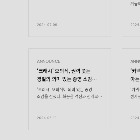
비하인드 구경할래요? 주사위 5개니까
거듭하
송중기 미모 주사위 30 주사위
지난 
부심, 찢음, 기타 등등 중기 배우가장
‘커넥
좋아하는 알파벳이 뭐예요? 저는 U
김창수
2024. 07. 09
2024.
중기 배우는 기둥을 잡고 하이팅은 심장
시청자
부여잡고 ✧༺♥༻∞ 심쿵
초반 
∞༺♥༻✧ 중기 배우 흰 셔츠 권력
분)의
있다 흰 셔츠의 권위자흰 셔츠의 거장흰
사로잡
셔츠의 지배자 ･°˖✧◝(⁰▿⁰)◜✧˖°. 시계가
받는 
ANNOUNCE
ANN
멋지네요 혹시 지금 몇 시죠? 비주얼
마약 
‘크래시’ 오의식, 권력 쫓는
‘커
역시 짜릿한 기분 […]
재경의
경찰의 의미 있는 종영 소감
아는
“통쾌한 시간 되셨길”
‘크래시’ 오의식이 의미 있는 종영
‘커넥
소감을 전했다. 화끈한 액션과 전개로
선사했
화제를
금토드
모은 ENA 월화드라마 ‘크래시’가
(지성
지난 18일 12회를 마지막으로
분)의
2024. 06. 19
2024.
종영했다. 오의식은 경찰청 중대 범죄
풀렸다
수사과 팀장 ‘이태주’ 역을 맡아 내공
마약
있는 연기를 펼쳤다. 특히 권력을 쫓는
숨기는