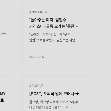
ANNOUNCE
‘놀아주는 여자’ 임철수,
카리스마+굴욕 오가는
‘웃픈
빌런’ 활약!
 사람
‘놀아주는 여자’ 임철수가 ‘웃픈
고양희를
빌런’으로 활약했다. 임철수는 지난
10일과 11일 방송된 JTBC 수목드라마
‘놀아주는 여자’ 9회, 10회에서 빌런
있지만
고양희의 굴욕적인 순간들을 맛깔나게
2024. 07. 12
나쁜
표현하며 시선을 사로잡았다. 첫 번째
굴욕은 고양희의 천적 서지환(엄태구
는데요
분)이 안겨주었다. 고양희는 “한 번만 더
직의
내 직원, 식구들 건드리면 용서
없습니다”라고 위압적으로 경고하는
ARCHIVE
으로
서지환에게 분노가 차올랐지만,
 MY
[POST] 오의식 맘에 크래시-★
소한
바둥거리만 할 뿐 아무것도 하지
진
완료
못했다. 이어 […]
월요병, 화요병 치료제 ENA <크래시>
다들 재밌게 보셨나요? 무더운