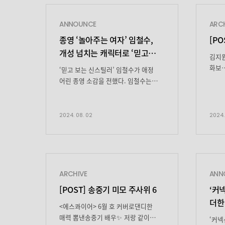
ANNOUNCE
ARC
종영 ‘놀아주는 여자’ 임철수,
[P
개성 넘치는 캐릭터로
‘믿고
김지원
보는 신스틸러’ 증명
화보
‘믿고 보는 신스틸러’ 임철수가 애정
비하인
어린 종영 소감을 전했다. 임철수는
이곳은
지난 1일 종영한 JTBC 수목드라마
싱가폴
‘놀아주는 여자’에서 야옹이파 두목
다들 
‘고양희’ 역으로 대체불가한 존재감을
2024. 08. 02
2024.
보고사
드러냈다. 임철수는 독특하고 개성 있는
216
캐릭터를 자신만의 색으로 그려내며
돋보
시청자들의 눈길을 사로잡았다. 먼저
산업 
컬러풀한 재킷, 화려한 액세서리, 펌
TV 
헤어까지 톡톡 튀는 스타일링을
ARCHIVE
ANN
나의U
찰떡같이 소화하며 단숨에 시선을
[POST] 송중기 미모 주사위 6
‘
커넥
스크롤
끌었다. 임철수는 야옹이파의
무릎 
더한
두목으로서 카리스마를 지녔지만, […]
<에스콰이어> 6월 호 커버로댄디한
[…]
진솔
매력 뽐낸송중기 배우✨ 저랑 같이
‘커넥