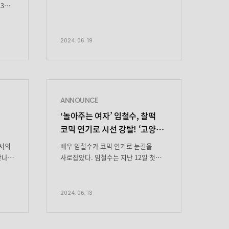
날씨에통쾌하고 시원한 액션으로
23일
시청자들의 마음을 사로잡았던 <크래시
독
>이제 보내줄 시간입니다(╥_╥) 냉철한
을
경찰 ‘이태주’ 역으로또 한번 새로운
은
2024. 06. 19
변신에 성공한오의식 배우 경찰 제복
 열띤
정말 멋있죠?(｡♥‿♥｡) 멋있는 건 보고
또 봐야 제 맛 사실 태주는권력을 쫓는
 2PM
확신의 야망캐..! 출세와 권력을
위해서라면 궂은일도 마다하지 않았죠
회가
ANNOUNCE
(덕분에 지금의 자리까지 오게 된 태주)
 […]
‘
놀아주는 여자’ 임철수, 찰떡
저도 의식 배우를 위해서라면궂은일도
마다하지 않겠어요 그게 […]
코믹 연기로 시선 강탈!
‘고양희’
완벽 변신
서의
배우 임철수가 코믹 연기로 눈길을
만나러
사로잡았다. 임철수는 지난 12일 첫
책상
방송된 JTBC 새 수목드라마 ‘놀아주는
문실
여자’에서 야옹이파 두목 ‘고양희’ 역을
다
맡아 열연을 펼쳤다. ‘놀아주는 여자’는
2024. 06. 13
요?
어두운 과거를 청산한 큰 형님 지환
안현서
(엄태구 분)과 아이들과 놀아주는 미니
언니 은하(한선화 분)의 반전 충만