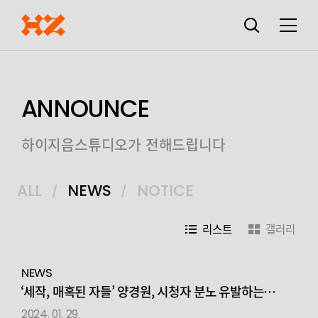
검색창
열기
메뉴
ANNOUNCE
하이지음스튜디오가 전해드립니다
ALL
NEWS
NOTICE
리스트
갤러리
NEWS
‘세작, 매혹된 자들’ 양경원, 시청자 분노 유발하는
‘간신배의 정석’
2024. 01. 29