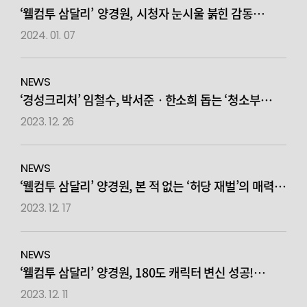
‘웰컴투 삼달리’ 양경원, 시청자 눈시울 붉힌 감동
열연… 순정파 사랑꾼의 진심
2024. 01. 07
NEWS
‘경성크리처’ 임철수, 박서준ㆍ한소희 돕는 ‘청소부
오씨’ 활약… 뭉클한 감동 선사
2023. 12. 26
NEWS
‘웰컴투 삼달리’ 양경원, 본 적 없는 ‘허당 재벌’의 매력…
섬세한 연기로 극대화!
2023. 12. 17
NEWS
‘웰컴투 삼달리’ 양경원, 180도 캐릭터 변신 성공!
신동미와 케미 궁금증 UP
2023. 12. 11