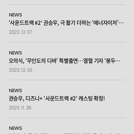
NEWS
‘사운드트랙 #2’ 권승우, 극 활기 더하는 ‘에너자이저’
활약!
노상현과 티격태격 케미 눈길
2023. 12. 07
NEWS
오의식, ‘무인도의 디바’ 특별출연…열혈 기자 ‘봉두현’
役 극 긴장감 UP
2023. 12. 03
NEWS
권승우, 디즈니+ ‘사운드트랙 #2’ 캐스팅 확정!
2023. 11. 28
NEWS