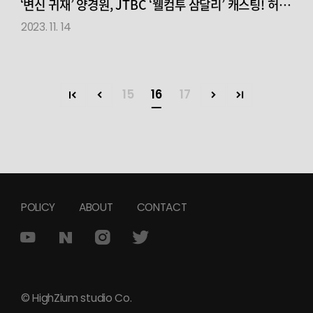
‘변신 귀재’ 양경원, JTBC ‘웰컴투 삼달리’ 캐스팅!
허당
매력의 대표로 변신!
2023. 11. 14
15
16
17
POLICY
ABOUT
CONTACT
© HighZium studio Co.