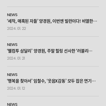
NEWS
‘세작, 매혹된 자들’ 양경원, 이번엔 빌런이다! 비열한
간신배 ‘유현보’ 완벽 변신… 조정석X신세경과 대치
2024. 01. 22
NEWS
‘웰컴투 삼달리’ 양경원, 주말 힐링 선사한
‘러블리
재벌’… 따뜻한 종영 소감
2024. 01. 21
NEWS
‘행복을 찾아서’ 임철수, ‘웃음X감동’ 모두 잡은 연기로
관객 호평! 새로운 매력 발견
2024. 01. 12
NEWS