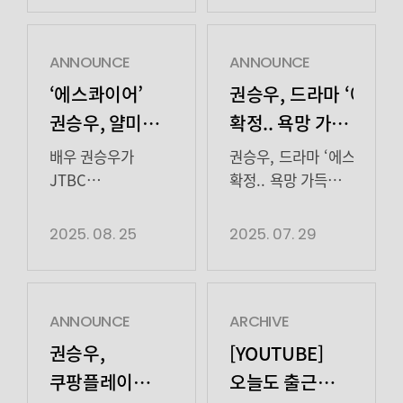
처음 대본을 보고
찰떡같이
첫
역으로 얄미운
너무 기뻤는데
소화해냈다. 얄궂은
방송되는 JTBC 새
존재감을 드러낸
이름이 ‘기쁨’이라
대사 한마디만으로
금요시리즈 ‘마이
권승우 배우! 비록,
ANNOUNCE
ANNOUNCE
신기했어요.
최희철의 성격을
유스'(극본
최희철은 멋진
‘에스콰이어’
권승우, 드라마 ‘에스콰
기쁨이라는 친구는
실감 나게 전달했다.
박시현, 연출 이상엽
에스콰이어가 될 수
권승우, 얄미운
확정.. 욕망 가득
밝고 선하고 착한
특히 7회와 8회에서
·
없지만 권승우
매력의 존재감!
변호사 된다
친구라고만
사내 권력 변화를
고혜진, 제공 SLL, 제작
배우는 누구보다
배우 권승우가
권승우, 드라마 ‘에스콰이어’
생각했는데, 나름
눈치채고 윤석훈
권력에 빌붙는
하이지음스튜디오)
젠틀하다구요 *
JTBC
확정.. 욕망 가득
고민도 많고 스스로
(이진욱 분)을
에 권승우가 신입
‘에스콰이어
‘에스콰이어’에서
변호사 된다 배우
캐릭터 찰떡
[…]
끌어내리려는
매니저 ‘최기쁨’ 역으로
(ESQ.)’는
얄미운 매력의
권승우가 JTBC 새
2025. 08. 25
2025. 07. 29
소화
은밀한 계략을
출연한다”고 밝혔다.
영미권에서
존재감을 드러냈다.
토일드라마 ‘에스콰이어에
꾸몄지만, 결국 […]
‘마이 유스’는
변호사를 뜻하는
권승우는 지난 23일,
출연한다.
남들보다 늦게
칭호 하이팅이 미소
24일 방송된 JTBC
‘에스콰이어: 변호사를
평범한 삶을 시작한
가득했던 비하인드
토일드라마
꿈꾸는 변호사들
ANNOUNCE
ARCHIVE
선우해(송중기 분)와
가져왔습니다
‘에스콰이어:
(이하
권승우,
[YOUTUBE]
뜻하지 않게
(⑅˃◡˂⑅)♡ <
변호사를 꿈꾸는
에스콰이어)’(극본
쿠팡플레이
오늘도 출근
첫사랑의 평온을
에스콰이어> 끝까지
변호사들'(이하
박미현 / 연출