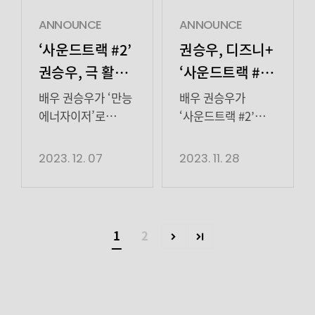
율림의 에쿼티
포대장 중위 박성욱
회사
파트너 최희철
역을 맡았다.
부대표이자수호
ANNOUNCE
ANNOUNCE
역으로
박성욱는 좋은 게
(노상현 분)의
‘사운드트랙 #2’
권승우, 디즈니+
출연한다. 자신의
좋은 거라는
절친한 형‘창식’으로
권승우, 극 활기
‘사운드트랙 #2’
자리를 보장받기
마인드의 소유자로
열연한 권승우 배우!
더하는
캐스팅 확정!
위해 권력에 줄을
대원들과 친분을
매주
배우 권승우가 ‘만능
배우 권승우가
서고, 철저히
유지하며 유유자적
‘에너자이저’
수요일우리에게
에너자이저’로
‘사운드트랙 #2’
기득권을 […]
편하게 살아가는
함박웃음
활약했다. 지난 6일
출연을 확정했다.
활약!
노상현과
인물이다. 그런
(ˊᗨˋ) 전해주던그를
공개된 디즈니+의
디즈니+의 오리지널
2023. 12. 07
2023. 11. 28
티격태격 케미
박중위가 좀비
이대로 보낼 수
오리지널 시리즈
시리즈 ‘사운드트랙
눈길
사태라는 위기 […]
없습니다! 조금
‘사운드트랙 #2’에서
#2′(연출 김희원,
독특한(?) 매력이
권승우는 ‘창식’
최정규/ 극본
가득한승우
역으로 분해
정혜승, 송운정/
1
2
배우의촬영
사랑스럽고 통통
제작
비하인드 현장을
튀는 매력으로 극에
레드나인픽처스)는
소개합니다♥
활력을 불어넣었다.
피아노 과외 선생님
스포츠브랜드 모델
유명 MCN회사
‘현서’가 뜨겁게