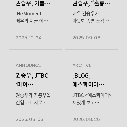
권승우, 기쁨의
권승우, “훌륭한
순간
작품에 참여할
Hi-Moment
배우 권승우가
수 있어 영광”
배우의 지금 이
따뜻한 종영 소감을
순간을 기록하는
전했다. 권승우는
따뜻한 애정
하이지음스튜디오의
지난 7일 종영한
2025. 10. 24
2025. 09. 08
담긴 종영 소감
새 콘텐츠 ‘Hi-
JTBC 토일드라마
Moment’ 그 첫
‘에스콰이어:
시작을 권승우
변호사를 꿈꾸는
배우와 함께합니다.
변호사들'(이하
ANNOUNCE
ARCHIVE
Q1. 처음 대본을
‘에스콰이어’)에서
권승우, JTBC
[BLOG]
읽었을 때
권력을 쫓는 파트너
‘마이
에스콰이어
‘최기쁨’이라는
변호사 ‘최희철’
유스’ 출연!
권승우
이름이 가장 먼저
역으로 시청자들의
권승우가 좌충우돌
JTBC <에스콰이어>
눈에 들어왔어요. <
눈길을 사로잡았다.
신입 매니저로
재밌게 보고
마이 유스>의
권승우는 권력에
변신한다.
계신가요? (*˙︶˙*)ﾉ
‘최기쁨’을 만났을 때
빌붙어 자리를
3일, 소속사
권력에 빌붙는
2025. 09. 03
2025. 08. 25
어떤 느낌이었나요?
지키려는 캐릭터를
하이지음스튜디오는 “오는 9월 5일
변호사 ‘최희철’