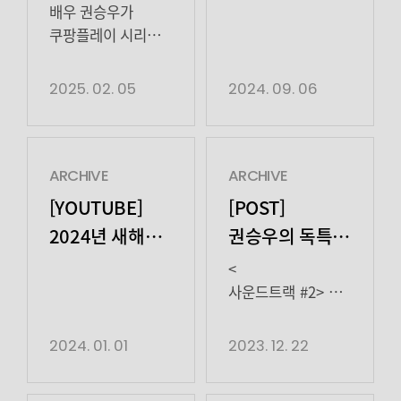
시리즈
HIGHting
깨뜨려야 하는
함께 해주세요!
‘에스콰이어’) 7회,
김재홍 / 제작 ㈜
배우 권승우가
성제연(천우희 분)의
다음에 또 만나요
‘뉴토피아’ 출연
8회에서 법무법인
비에이엔터테인먼트,
쿠팡플레이 시리즈
감성 로맨스를
율림의 변호사
SLL, 스튜디오S
‘뉴토피아’에
그린다. 어둡고
‘최희철’ 역으로
/ 공동제작 ㈜
출연한다.
2025. 02. 05
2024. 09. 06
그늘진 자리에
시선을 끌었다.
스토리오름)는
쿠팡플레이 시리즈
시리도록 눈부신
새로운 대표 권나연
정의롭고 당찬 신입
‘뉴토피아’는 군인
한때를 선물한
(김여진 분)의
변호사 강효민
재윤(박정민 분)과
첫사랑과의 재회를
등장으로 사내
(정채연 분)이
곰신 영주(지수 분)
ARCHIVE
ARCHIVE
통해 잊고
체제가 바뀌어가자
냉철한 파트너
가 좀비에 습격 당한
[YOUTUBE]
[POST]
지낸 ‘나’의 조각을
희철은 고태섭
변호사 석훈(이진욱
서울 도심을
2024년 새해
권승우의 독특한
되찾아가는 여정이
(박정표 분)과 함께
분)과 함께하며
가로질러 서로에게
인사가
창식
따스한 웃음 […]
윤석훈(이진욱 분)을
완전한 변호사로
달려가는
<
끌어내리기 위한
성장해가는
도착했습니다!
이야기이다. 극중
사운드트랙 #2> 공개가엊그
작당모의를 했다.
이야기를 그린
권승우는 재윤이
같은데.. 벌써
희철은 태섭을 도와
오피스 성장
근무하는
끝났다구요!??! <
2024. 01. 01
2023. 12. 22
나름 치밀하게 판을
드라마다. 권승우는
방공부대의
사운드트랙 #2>
짰지만, 결국 […]
극중 법무법인
학사장교 출신의
에서크리에이터