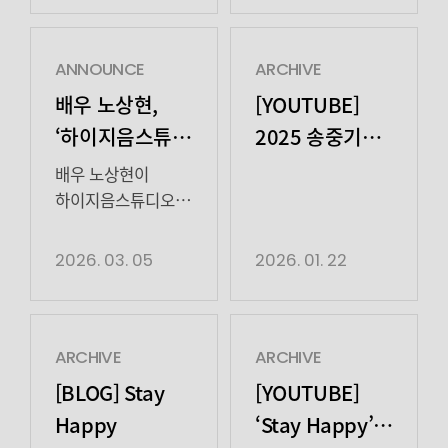
김도현이 더욱
2027년 방송 예정인
배우 👓🖤그
다채로운 활동을
KBS 2TV 토일
비하인드를 지금
펼칠 수 있도록 함께
미니시리즈 ‘러브
공개합니다! 다음에
ANNOUNCE
ARCHIVE
나아가겠다”고
클라우드’(연출
또 만나요! 사진 /
배우 노상현,
[YOUTUBE]
밝혔다. 2000년
송민엽, 극본 팀
하이지음스튜디오글
‘하이지음스튜디오’와
2025 송중기
연극 ‘오셀로’로
매드래빗, 제작
/ 하이지음스튜디오
전속 계약 체결
팬미팅 ‘Stay
데뷔한 김도현은
하이지음스튜디오)
배우 노상현이
무대에서 탄탄한
Happy’
는 헤어진 연인의
하이지음스튜디오와
내공을 쌓은 뒤 활동
마음이 날씨로
전속 계약을
비하인드
영역을 매체로
보이는 관제사
체결했다. 5일
2026. 03. 05
2026. 01. 22
확장하며 다양한
강우주(송중기 분)와
하이지음스튜디오는
작품과 캐릭터를
날씨를 조종하는
“탄탄한 연기력과
통해 […]
구름의 저주에 걸린
독보적인 마스크로
파일럿 안하늬
국내외를 아우르는
ARCHIVE
ARCHIVE
(박지현 분)의
매력적인 배우
[BLOG] Stay
[YOUTUBE]
천재지변 로맨스다.
노상현과 동행하게
Happy
‘Stay Happy’
변덕스럽고 예측
돼 매우 기쁘다.