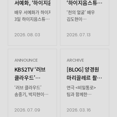
서예화, ‘하이지음스튜디오’와 전속계약 체결
‘하이지음스튜디오’와
전속계약 체결
배우 서예화가 하이지음스튜디오와 손잡고 활발한 활동을
‘천의 얼굴’ 배우
3일 하이지음스튜디오는 “단단한 연기 내공과 유연한 캐릭
김도현이
2008년 창작 뮤지컬 ‘카렌과 빨간 구두’로 데뷔한 서예화
하이지음스튜디오와
특히 지난해 MBC 드라마 ‘모텔 캘리포니아’에서는 당당하
전속계약을
2026. 08. 03
2026. 07. 13
올해 공개된 넷플릭스 시리즈 ‘레이디 두아’에서는 삼월백
체결했다. 13일
무대와 스크린, 안방극장을 자유롭게 넘나들며 매 작품마다
하이지음스튜디오는
한편, 하이지음스튜디오는 배우 고보결, 권승우, 김도현, 김지원
“변화무쌍한
파트2’, ‘이태원 클라쓰’ 등을 기획
연기력을 바탕으로
ANNOUNCE
ARCHIVE
·
자신만의 색깔을
KBS2TV ‘러브
[BLOG] 양경원
제작하는 종합 엔터테인먼트사다.
구축해 온 배우
클라우드’
마리끌레르 촬영
#
김도현과
송중기 X 박지현,
비하인드
사진 : 하이지음스튜디오
전속계약을
‘러브 클라우드’
연극 <비밀통로>
신박한 ‘로맨틱
체결했다. 끊임없는
송중기, 박지현이
팀과 함께한
도전과 폭넓은 연기
예측 불가라 더
마리끌레르 3월호
코미디’로
스펙트럼을
설레는 사랑의
화보촬영 화보 컨셉
2026. 07. 09
2026. 03. 16
설레는 재회!
보여주고 있는
구름을 몰고 온다.
완벽 소화한 양경원