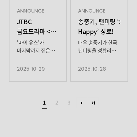
~ ​모두 Stay Happy
SONG JOONG KI
하세요♥ 사진 /
FANMEETING
ANNOUNCE
ANNOUNCE
하이지음스튜디오글
‘Stay Happy’ in
JTBC
송중기, 팬미팅 ‘Stay
/ 하이지음스튜디오
JAPAN’을
금요드라마 <
Happy’ 성료!
개최했다.
마이유스>
일본에서의
‘마이 유스’가
배우 송중기가 한국
송중기x천우희의
팬미팅은 약 14년
마지막까지 짙은
팬미팅을 성황리에
만으로, 현장은
여운을 선사했다.
마쳤다.
꿈 같은 재회!
반가움과 열기로
JTBC 금요시리즈
28일, 소속사
2025. 10. 29
2025. 10. 28
만개한 화양연화
가득 채워졌다.
‘마이 유스’(극본
하이지음스튜디오
서로를 구원한
송중기는 ‘고백’의
박시현, 연출 이상엽
측은 “배우 송중기가
아름다운 선택!
일본어 버전을
·고혜진, 제공 SLL,
오랜 기다림 끝에
준비해 부르며
제작
팬들과 다시
첫사랑의 마지막
1
2
3
팬미팅의 문을
하이지음스튜디오)
만났다. 지난 10월 25일
페이지는
열었다. 그의 설렘과
가 지난 17일 호평
열린 팬미팅 ‘Stay
해피엔딩
진심이 담긴
속에 종영했다.
Happy’가 팬들의
첫인사는 공연장의
이별의 인사가 아닌
뜨거운 환호 속에