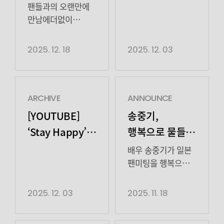
브릿지 VCR |
불가한 날씨와 닮은
자신의 색깔과
팬들과의 오랜만에
사랑의 감정 속에서
송중기
존재감을 선명하게
만남에더없이
지루할 틈 […]
드러내며 폭넓은
행복한 시간을 보낸
연기 스펙트럼을
송중기 배우! 송중기
2025. 12. 18
2025. 12. 03
보여주고 있는
배우의 한국 팬미팅,
노상현이 다양한
일본 팬미팅현장
작품을 통해 기량을
비하인드로
발휘할 수 있도록
소중했던 시간을
ARCHIVE
ANNOUNCE
든든한 파트너로
남겨봅니다🍀
[YOUTUBE]
송중기,
함께할 것”이라고
그리고팬미팅을
‘Stay Happy’
행복으로 물들인
밝혔다. 노상현은
더욱 특별하게
오프닝 VCR |
일본 팬미팅
2022년 드라마
만들어준김지원,
배우 송중기가 일본
‘파친코’를 통해 전
송중기
‘Stay Happy’
양경원, 오의식,
팬미팅을 행복으로
세계 시청자들에게
임철수 배우 ​ 송중기
물들였다. 송중기는
성료
강렬한 인상을 남긴
배우와 키엘이
지난 11월 12일
2025. 12. 03
2025. 11. 18
[…]
함께여서
도쿄, 14일
행복했던시간이었습니다
오사카에서 ‘2025