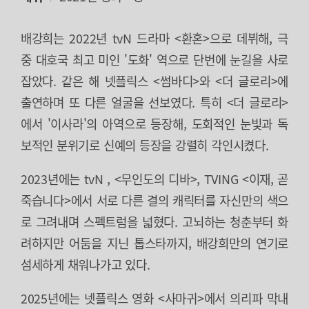
배강희는 2022년 tvN 드라마 <환혼>으로 데뷔해, 극
중 대호국 최고 미인 '도화' 역으로 단번에 눈길을 사로
잡았다. 같은 해 넷플릭스 <썸바디>와 <더 글로리>에
출연하며 또 다른 얼굴을 선보였다. 특히 <더 글로리>
에서 '이사라'의 아역으로 등장해, 도회적인 눈빛과 독
보적인 분위기로 신예의 등장을 강렬히 각인시켰다.
2023년에는 tvN
, <무인도의 디바>, TVING <이재, 곧
죽습니다>에서 서로 다른 결의 캐릭터를 자신만의 색으
로 그려내며 스펙트럼을 넓혔다. 고뇌하는 청춘부터 화
려하지만 어둠을 지닌 톱스타까지, 배강희만의 연기로
섬세하게 채워나가고 있다.
2025년에는 넷플릭스 영화 <사마귀>에서 의리파 막내