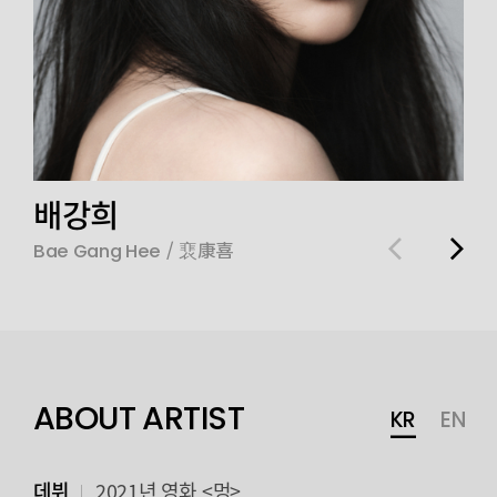
배강희
/
裵康喜
Bae Gang Hee
ABOUT ARTIST
KR
EN
데뷔
2021년 영화 <멍>