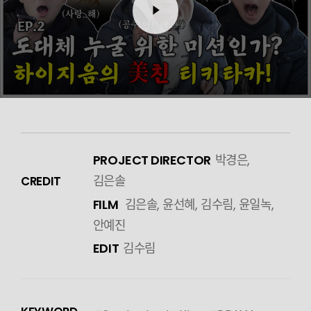
PROJECT DIRECTOR
박경은,
김은솔
CREDIT
FILM
김은솔, 윤선혜, 김수림, 윤일녹,
안예진
EDIT
김수림