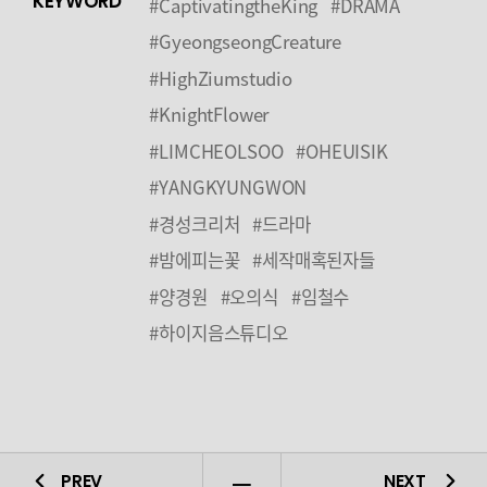
KEYWORD
#CaptivatingtheKing
#DRAMA
#GyeongseongCreature
#HighZiumstudio
#KnightFlower
#LIMCHEOLSOO
#OHEUISIK
#YANGKYUNGWON
#경성크리처
#드라마
#밤에피는꽃
#세작매혹된자들
#양경원
#오의식
#임철수
#하이지음스튜디오
PREV
NEXT