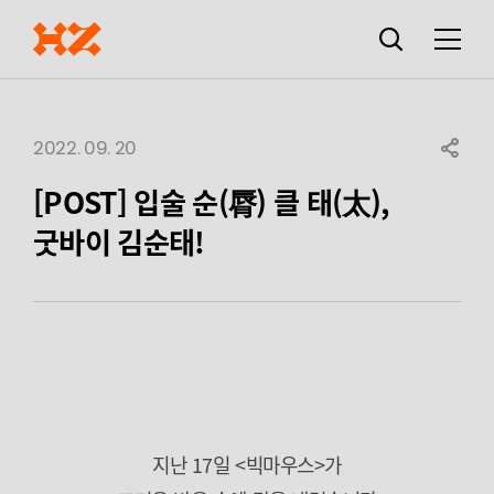
검색창
열기
메뉴
2022. 09. 20
SHARE
[POST] 입술 순(脣) 클 태(太),
굿바이 김순태!
지난 17일 <빅마우스>가