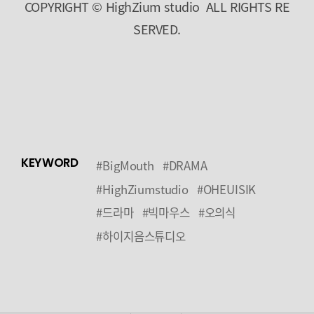
COPYRIGHT © HighZium studio ALL RIGHTS RE
SERVED.
KEYWORD
#BigMouth
#DRAMA
#HighZiumstudio
#OHEUISIK
#드라마
#빅마우스
#오의식
#하이지음스튜디오