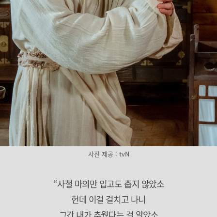
사진 제공 : tvN
“사철 마의만 입고도 춥지 않았소
헌데 이걸 걸치고 나니
그간 내가 추웠다는 걸 알았소