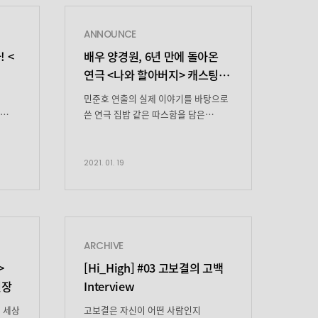
ANNOUNCE
 <
배우 양경원, 6년 만에 돌아온
연극 <나와 할아버지> 캐스팅
공개!
민준호 연출의 실제 이야기를 바탕으로
쓴 연극 집밥 같은 따스함을 담은
한
솔직한 우리네 인생 이야기 연극 <나와
할아버지>가 6년 만에 대학로로
) 밤
돌아온다. 소박하고 진솔한
2021. 01. 19
의
우리네 ‘삶’의 이야기를 통해 짙은
속으로
감동을 전하며 수년 간 꾸준히 사랑
N 새
받아온 연극 <나와 할아버지>
 극본
가 2021년 3월 5일 대학로
작
아트원씨어터 3관에서 막을 올린다.
ARCHIVE
2015년 이후 6년 만의 대학로
>
[Hi_High] #03 고보결의 고백
공연이다. 극단 ‘공연배달서비스
현장
Interview
간다’는 작품의 공연 소식과 함께
캐스팅을 공개했다. 연극 <나와
 세상
고보결은 자신이 어떤 사람인지
할아버지>는 2013년 초연 당시 […]