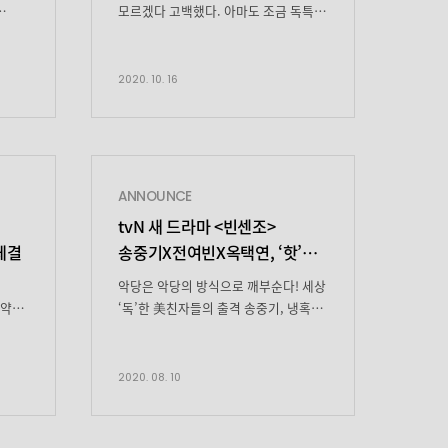
모르겠다 고백했다. 아마도 조금 독특한
다른
사람이라는 것과 그런 자신에겐
여러면들이 존재하고 이를 인정하기로
김여진X곽동연X조한철
했다는 것. 자신이 연기한 다채로운
2020. 10. 16
놓은
캐릭터가 모두 그런 자신에게서 나온
것이라 말한다. 요즘에 어떻게
‘왕이
지내시나요? 슬기로운 집콕 생활을
’
하고 있어요. 어떤 집콕 생활이
2월
슬기로운 건가요? 좋아하는 일을 하고,
ANNOUNCE
가
건강하게 보내기 위해 ‘홈트’도 하고요.
tvN 새 드라마 <빈센조>
온 센
유튜브가 많은 도움을 주고 있어요. […]
체결
송중기X전여빈X옥택연, ‘핫’한
레전드 라인업 완성
악당은 악당의 방식으로 깨부순다! 세상
계약을
‘독’한 美친자들의 출격 송중기, 냉혹한
로
전략가 마피아 콘실리에리!
하며
이탈리아에서 온 센 놈 ‘빈센조 까사노’
보결이
役 ‘왕이 된 남자’ 김희원 감독 X
2020. 08. 10
‘열혈사제’ 박재범 작가 ‘히트 메이커’
제작진의 흥미로운 만남! 캐릭터부터
남다르다 차원이 다른 ‘소셜 블랙