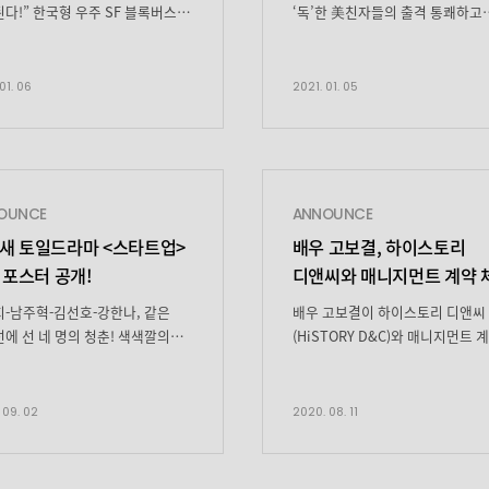
다!” 한국형 우주 SF 블록버스터
‘독’한 美친자들의 출격 통쾌하고
호> 2월 5일 전 세계 동시 공개!
화끈한 다크히어로가 온다! 급이 
2년, 돈 되는 일이면 뭐든지 하는
‘쾌감버스터’ 탄생
레기 청소선 ‘승리호’의 선원들이
송중기X전여빈X옥택연X유재명X
01. 06
2021. 01. 05
살상무기로 알려진 인간형 로봇
대본리딩 현장 화끈하게 뒤집어 
시’를 발견한 후 의도치 않게
연기 열전 연기 고수들의 ‘갓’벽한
 거래에 뛰어드는 이야기를 그린
시너지 ‘열혈사제’ 박재범 작가 X 
스 영화 <승리호>가 2월 5일
된 남자’ 김희원 감독 ‘히트 메이커
스를 통해 전 세계 190여 개국에
제작진의 흥미로운 만남! 2021년 
OUNCE
ANNOUNCE
출격한다. 대한민국 […]
방송 예정 – 송중기, 냉혹한 전략
N 새 토일드라마 <스타트업>
배우 고보결, 하이스토리
마피아 콘실리에리! 이탈리아에서 
 포스터 공개!
디앤씨와 매니지먼트 계약 
[…]
-남주혁-김선호-강한나, 같은
배우 고보결이 하이스토리 디앤씨
에 선 네 명의 청춘! 색색깔의
(HiSTORY D&C)와 매니지먼트 
디어로 채워나갈 빛나는 도전의
맺었다. 탁월한 캐릭터 소화력으
 tvN 새 토일드라마
출연하는 작품마다 존재감을 발산
트업’에서 청춘들의 빛나는 시작을
차세대 스타로 주목받고 있는 고
 09. 02
2020. 08. 11
메인 포스터를 최초 공개했다. tvN
하이스토리 디앤씨와 손을 잡고
일드라마 ‘스타트업’(연출 오충환/
배우로서 다음 행보를 시작한 것.
박혜련/ 기획 스튜디오드래곤/
고보결은 연극과 독립영화 등으로