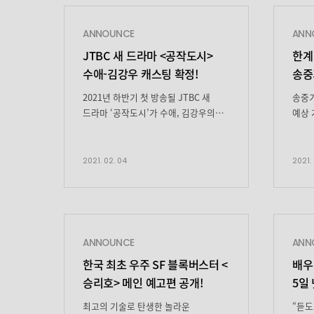
ANNOUNCE
ANN
JTBC 새 드라마 <공작도시>
한계
수애-김강우 캐스팅 확정!
송중
스틸
2021년 하반기 첫 방송될 JTBC 새
송중기
드라마 ‘공작도시’가 수애, 김강우의
예상 
캐스팅을 확정했다. JTBC 새 드라마
작품”
‘공작도시’(극본 손세동/연출 전창근/
변화해
제작 하이스토리디앤씨,
‘빈센
2021. 02. 04
2021. 
JTBC스튜디오)는 대한민국 정‧재계를
히어로
쥐고 흔드는 대기업 성진그룹의
후속으
미술관을 배경으로, 최고의 자리에
방송되
오르고자 욕망하는 인간들에 의해
‘빈센
사라져버린 것들에 대한 이야기를 담은
기획 
ANNOUNCE
ANN
미스터리 심리 스릴러 드라마다. 특히
측은 
한국 최초 우주 SF 블록버스터 <
배우
놀라운 흡인력으로 한순간에 빨려
마피아
승리호> 메인 예고편 공개!
5일
들어가게 만들 손세동 작가의 스토리와
캐릭터
‘쌍갑포차’로 […]
최고의 기술로 탄생한 놀라운
“듣도