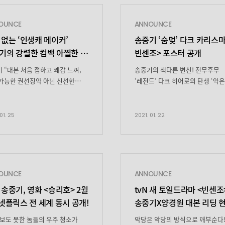
OUNCE
ANNOUNCE
 없는 ‘인생캐 메이커’
송중기 ‘숨멎’ 다크 카리스마!
기의 강렬한 컴백 아찔한 첫
빈센조> 포스터 공개
컷 공개
 “대본 처음 접하고 쾌감 느껴,
송중기의 색다른 변신! 전무후무
가능한 권선징악 아닌 신선한
‘레전드’ 다크 히어로의 탄생 ‘악은
 “차갑고 외로운 빈센조가
악으로 처단한다’ 한 컷으로 입증
나가는 과정 흥미로운 포인트”
독보적 아우라 차원이 다른
조’ 송중기가 악당보다 ‘독’한 다크
‘쾌감버스터’의 탄생! 2월 20일(토
01. 25
2021. 01. 22
로 돌아온다. ‘철인왕후’
9시 첫 방송 ‘빈센조’ 송중기가 악
로 오는 2월 20일(토) 첫
정의를 다시 쓴다. ‘철인왕후’ 후
는 tvN 새 토일드라마
오는 2월 20일(토) 첫 방송되는 tv
조’(연출 김희원, 극본 박재범,
토일드라마 ‘빈센조’(연출 김희원,
스튜디오드래곤, 제작 로고스필름)
박재범, 기획 스튜디오드래곤, 제
OUNCE
ANNOUNCE
25일, 겉은 달콤하고 속은 냉혹한
로고스필름) 측은 22일 시선을
 송중기, 영화 <승리호> 2월
tvN 새 토일드라마 <빈센조
 변호사 ‘빈센조 까사노’의
압도하는 ‘마피아 […]
 넷플릭스 전 세계 동시 공개!
송중기X양경원 대본 리딩 
 […]
보도 못한 놈들의 우주 청소가
악당은 악당의 방식으로 깨부순다!