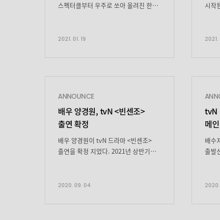
스펙터클부터 우주로 쏘아 올려진 한국
시작된
캐릭터들의 박력 터지는
<승리
케미스트리까지! 모든 이의 기대와
209
상상을 뛰어넘는다! 세계적인
우주쓰
2021. 01. 19
2021. 
엔터테인먼트 스트리밍 서비스
대량
넷플릭스(Netflix)의 영화 <승리호>가
‘도로
폭발하는 케미스트리와 압도적인
위험한
기술력이 돋보이는 메인 예고편을
넷플릭
공개하며 전 세계 시청자들의 기대를
넷플릭
ANNOUNCE
ANN
자극하고 있다. 2092년, 우주쓰레기
동시 
배우 양경원, tvN <빈센조>
tv
청소선 승리호의 선원들이
출연 확정
메인
대량살상무기로 알려진 인간형 로봇
도로시를 발견한 후 위험한 거래에
배우 양경원이 tvN 드라마 <빈센조>
배수지
뛰어드는 이야기를 […]
출연을 확정 지었다. 2021년 상반기
출발선
기대작으로 손꼽히는 tvN 새 드라마
아이
‘빈센조’(연출 김희원, 극본 박재범,
시작!
기획 스튜디오드래곤, 제작 로고스필름)
‘스타
2020. 09. 04
2020.
는 조직 내 갈등으로 이탈리아에서
담은 
한국으로 오게 된 마피아 콘실리에리가
새 토
베테랑 독종 변호사와 얽히며 악당의
극본 