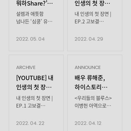
뭐하Share?’
인생의 첫 장면 |
정재광, 삼각
EP.2
설렘과 애틋함
내 인생의 첫 장면 |
로맨스에 텐션
넘나든 ‘심쿵’ 유발
EP.2 고보결
전 남자친구 활약
GOBOGYEOL금새록
불어넣으며
탄탄한 연기력
KEUMSAEROK송중기
2022. 05. 04
2022. 04. 29
안방극장 눈도장
+설레는 존재감,
SONGJOONGKI양경원
시청자 사로잡았다!
YANGKYUNGWON임철수
배우 정재광이
LIMCHEOLSOO정재광
설레는 존재감으로
JEONGJAEKWANG한지원
ARCHIVE
ANNOUNCE
삼각 로맨스에
HANJEEWON
[YOUTUBE] 내
배우 류해준,
짜릿한 텐션을
00:06 정재광, 15kg
인생의 첫 장면 |
하이스토리
불어넣었다. 지난 2,
감량했음에도
EP.1
디앤씨와
3일 방송된 tvN
본인은 알아본 팬이
내 인생의 첫 장면 |
<우리들의 블루스>
매니지먼트 계약
드라마 프로젝트
있었다?00:59
EP.1 고보결
이병헌 아역으로
‘오프닝
고보결, 본인 알아본
GOBOGYEOL금새록
눈도장, 2022년
체결
(O’PENing)’의 첫
팬에게 영상편지
KEUMSAEROK송중기
활발한 활동 예고
2022. 04. 22
2022. 04. 12
작품 ‘오피스에서
보내게 된 사연은?
SONGJOONGKI양경원
배우 류해준이