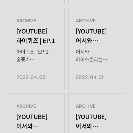
뭐하Share?’(극본
02:11 한지원,
YANGKYUNGWON임철수
하이스토리
최보윤, 연출
최초로
LIMCHEOLSOO정재광
디앤씨와
김강규)에서
독립영화제에서
JEONGJAEKWANG한지원
매니지먼트 계약을
ARCHIVE
ARCHIVE
정재광은 다정하고
본인을 알아본 팬을
HANJEEWON
체결했다. 2019년
[YOUTUBE]
[YOUTUBE]
섬세한 성격의
만나다!02:54
00:06 Q. 내가
tvN ‘드라마
하이퀴즈 | EP.1
어서와
프리랜서
세대불문, 다양한
카메라에 처음 섰던
스테이지 – 파고’로
하이스토리는
카피라이터
팬들의 말에 감동을
순간 / A. 1981년…
연기 데뷔를 알린
하이퀴즈 | EP.1
어서와
‘전진석’으로 분해
느낀 금새록의
처음이지? |
00:24 대사는
류해준은 선악을
송중기
하이스토리는
디테일한 연기를
순간들03:27
없었지만 그 이상을
오가는 매력적인
SONGJOONGKI양경원
처음이지? | EP.5
EP.5
선보였다. 전진석은
임철수, 큰 울림을
배워간 금새록의 첫
마스크와 신인답지
YANGKYUNGWON정재광
고보결
2022. 04. 08
2022. 04. 01
위다인(하윤경 분)
받았던 말
장면01:34 한마디의
않은 안정적인
JEONGJAEKWANG한지원
GOBOGYEOL금새록
과의 오랜 연애를
한마디04:05 당시 <
대사조차 소중했던
연기력을 겸비한
HANJEEWON
KEUMSAEROK송중기
마치고 헤어진 […]
사랑의 불시착>
송중기의 첫
신예 배우다. 그는
00:37 큰 자기, 작은
SONGJOONGKI양경원
인기를 […]
장면02:51 연기의
데뷔작 드라마
자기 인사드립니다
YANGKYUNGWON임철수
ARCHIVE
ARCHIVE
재미를 느끼며
‘파고’에서 악행을
😎01:27
LIMCHEOLSOO정재광
[YOUTUBE]
[YOUTUBE]
학창시절을 보낸
일삼는 마을 청년
하이스토리의
JEONGJAEKWANG한지원
어서와
어서와
임철수의 첫
‘성대’ 역을 맡아
무서운 신인, 막내즈
HANJEEWON