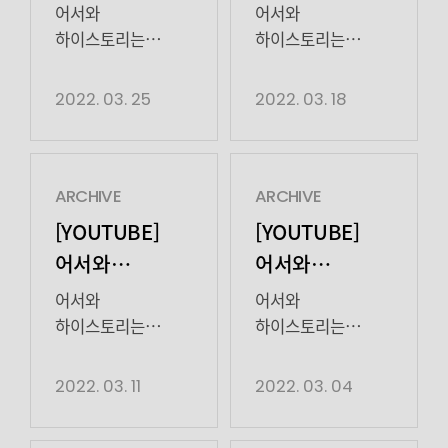
하이스토리는
하이스토리는
장면03:25 연기
죄의식이 부재된
등장!01:48 청룡
01:04 동작 그만,
어서와
어서와
베테랑 할머니께 한
뻔뻔한 모습부터
처음이지? |
처음이지? |
신인상을 휩쓴
점수 빼기냐?😎
하이스토리는
하이스토리는
수 배웠던(?)
잘못의 대가를
배우가 이 자리에
01:18 날 쏘고 가라,
처음이지? | EP.4
처음이지? | EP.3
EP.4
EP.3
양경원의 첫
치르게 […]
있다?!02:17 ‘열정이
아니면 내가
고보결
고보결
2022. 03. 25
2022. 03. 18
장면04:53 […]
중요한 시대’를
맞힌다02:02 큼좌쒸
GOBOGYEOL금새록
GOBOGYEOL금새록
언급하게 된 사연은?
~쿰좌씨~ 가산점
KEUMSAEROK송중기
KEUMSAEROK송중기
03:49 배역을 위해
주실 거죠~?02:42
SONGJOONGKI양경원
SONGJOONGKI양경원
20kg까지 증량한 <
말이 없는데 어떻게
YANGKYUNGWON임철수
YANGKYUNGWON임철수
ARCHIVE
ARCHIVE
낫아웃>의 비하인드
하지..?🐺03:13
LIMCHEOLSOO정재광
LIMCHEOLSOO정재광
[YOUTUBE]
[YOUTUBE]
⚾04:34 실력 하나로
2022 ver. <
JEONGJAEKWANG한지원
JEONGJAEKWANG한지원
어서와
어서와
칸까지 진출한 지원
늑대소년>
HANJEEWON
HANJEEWON
하이스토리는
하이스토리는
자기님! “칸 다녀온
개막03:37 라면
01:49 사이클 타기
00:34 양 팀 구호
어서와
어서와
썰 푼다(?)”05:42
먹고 갈래~? “후라이
처음이지? |
처음이지? |
전에 준비 운동 한
한번 듣고
하이스토리는
하이스토리는
칸영화제 진출작 <
까지 말라우!!
판?02:11 정재광 vs
시작해봅시다
처음이지? | EP.2
처음이지? | EP.1
EP.2
EP.1
령희>, 안 보신 분
🍳”05:53 이거
송중기, 화면 봐! vs
~!01:31 송중기 vs
고보결
고보결
2022. 03. 11
2022. 03. 04
클릭하세요🖱06:31
마시면 ( ) 사귀는
멀리 봐?03:00
양경원, 자존심을 건
GOBOGYEOL금새록
GOBOGYEOL금새록
[…]
거다?06:06 이거
고보결 vs 임철수,
두 팀장의
KEUMSAEROK송중기
KEUMSAEROK송중기