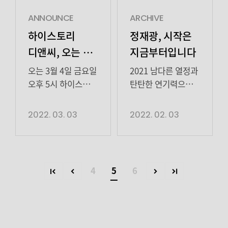
보니까 땡인데요?
우린 채팅도 하는데
스타트!02:27
SONGJOONGKI양경원
SONGJOONGKI양경원
06:19 따따따 따 따
💬03:52 한지원 vs
금쪽이 등장(?) 이거
YANGKYUNGWON임철수
YANGKYUNGWON임철수
ANNOUNCE
ARCHIVE
따 […]
금새록, 이기고 싶음
어떻게 해요👶🏻
LIMCHEOLSOO정재광
LIMCHEOLSOO정재광
하이스토리
정재광, 시작은
소리 질러😆04:43
02:57 금새록 vs
JEONGJAEKWANG한지원
JEONGJAEKWANG한지원
디앤씨, 오는 3월
지금부터입니다
양경원 vs 송중기,
한지원, 나는 뭘 해야
HANJEEWON
HANJEEWON
4일 자체 콘텐츠
사이클 우승 팀은?
하지..?04:37 임철수
00:37 서열 소개
00:27 투둠!
오는 3월 4일 금요일
2021 남다른 열정과
06:19 이 선배님 🍻
vs 고보결, 자 로제
공개… 독보적
한번 하고 가실게요
하이스토리
오후 5시 하이스토리
탄탄한 연기력으로
좀 갖다
들어갑니다06:00
✋🏻01:25 1Round
패밀리데이 오픈🎁
디앤씨가 유튜브
청룡영화상
‘패밀리십-
주세요07:41
송중기 vs 정재광,
4글자 게임!02:13
01:18 이거 프로필
자체 콘텐츠를
신인남우상을
2022. 03. 03
2022. 02. 03
팀워크’ 기대감
도플갱어 […]
역대급(?) 플레이팅
하이스토리 화이팅
잘못 주신 것
공개한다.
거머쥐고,2022
UP
공개07:48 친환경🥬
~!!02:26 (일동
같은데?!01:54
하이스토리 디앤씨
최고의 기대주,
로제 떡볶이vs […]
당황) 이게 맞아요?
Hoxy… 제
(이하 하이스토리)가
루키루키
💧03:04 1번째
포지션은 비·
오는 3월 4일 금요일
슈퍼루키루키로
4
5
6
도전! 영화
담인가요?02:13
오후 5시, 공식
떠오른 이 배우!
카테고리에 예능도
MBTI 모르는 사람
유튜브 채널을 통해
이름마저 멋있어
나오나요..?03:34
손들어봐요✋🏻03:02
전 세계 팬들을 위한
보이면 답이
치즈? 만두? 소시지?
양경원이 뚝딱🛠
자체 콘텐츠 영상을
없다는데세상