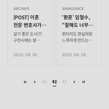
나강남 뭐!?마감
스튜디오드래곤·
스튜디오드래곤·
(HighZium
하루 전에 […]
에이맨프로젝트)
에이맨프로젝트)
studio)’로
ARCHIVE
ANNOUNCE
에서 회를
에서 자신의 저력을
변경하여 새로운
[POST] 이혼
‘환혼’ 임철수,
거듭할수록 대체할
여실히 보여주며 매
출발을 시작합니다.
전문 변호사가
“잘해도 너무
수 없는 자신만의
장면 브라운관을
‘하이지음스튜디오
오작교가 된
잘해” 대세
진가를 유감없이
압도했다.
(HighZium
살기 좋은 도시(?)
판타지도 현실처럼
발휘하며 시청률을
불분명했던 진짜
사연
신스틸러라
studio)’는
구천시에는 잘
느껴지게 만드는
견인해 나가고 있다.
빅마우스의 실체에
하이스토리
나가는 이혼 전문
마성의 연기력에
불러다오!
악랄한 역습에 맞서
드디어 가까이
디앤씨와
변호사‘김순태’가
‘임며들다’
2022. 08. 30
2022. 08. 29
반격하는 활약으로
다가서게 된
콘텐츠지음이 힘을
살고있습니다 그는
은둔고수부터
짜릿한 전율을 […]
‘박창호’의 모습을
합쳐 더욱 품격 있는
이혼을 언급하는
순정남까지 한계
흡인력 넘치는 […]
이야기를
친구 박창호에게
없는 연기 스펙트럼
지어나가겠다는
“이혼은 무슨 니들이
입증 ‘매력 끝판왕’
41
42
43
의미를 내포하고
이혼하면대한민국에
배우 임철수가
있습니다.
남아날 부부 하나도
잘해도 너무 잘했다.
하이스토리
없겠다” 라고 조언
지난 28일 tvN
디앤씨는 드라마 <
(?)도
토일드라마