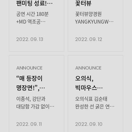
팬미팅 성료!
꽃터뷰
“팬들에게 힘든
공연 시간 180분
꽃터뷰양경원
날 떠오르는
+MD 역조공
YANGKYUNGWON오의식
+배웅이벤트, 역대급
OHEUISIK이종석
이름이고 싶다”
팬미팅에 반응 폭발
LEEJONGSUK
2022. 09. 13
2022. 09. 12
독일, 인도, 중국 등
다양한 국가 팬들과
함께해… 글로벌
스타 입증 배우
ANNOUNCE
ANNOUNCE
이종석이 4년만의
“매 등장이
오의식,
팬미팅을 성황리에
명장면!”,
빅마우스
마쳤다. 이종석은
‘빅마우스’ 중추
2인자였다!
지난 12일
이종석, 강단과
오의식표 김순태
책임진 이종석의
매서운 카리스마
블루스퀘어
대담함 가감 없이
완성한 선 굵은 연기!
마스터카드홀에서
드러냈다! 극에
건조+서늘 분위기
독보적인 연기
‘강렬’
팬미팅 ‘RE, JONG
쫀쫀한 탄력 입힌
‘소름’ 시청자들의
2022. 09. 11
2022. 09. 10
구력!
SUK’을 개최해
열연 한계를
뇌리에 깊게 박힌