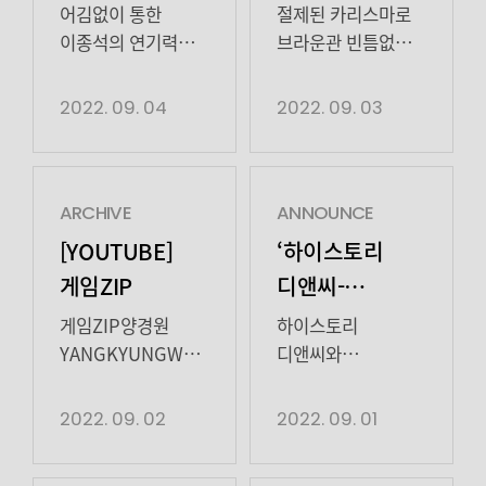
이끄는 다이내믹
어김없이
에서 독보적인 연기
어김없이 증명,
[특종] 나강남 작가
압도하고 있다.
어김없이 통한
절제된 카리스마로
구력으로 몰입감을
독주를 이어가고
활약!
증명하고 있는
데뷔 전 너무 귀여운
MBC 금토드라마
이종석의 연기력
브라운관 빈틈없이
높이며 자신의
있다. 그 가운데
것으로 밝혀져
‘빅마우스’(크리에이터
+흥행력, 최고
채우는 저력 발휘!
이름값
진가를 다시금
변호사이자
충격…
장영철·정경순, 극본
시청률 견인 일등
뇌리에 깊게 박히는
2022. 09. 04
2022. 09. 03
증명해냈다.
박창호를 조력하는
[현재] 마감은
김하람, 연출 오충환,
공신! 역습에
이종석의 연기력!
이종석이 뜨거운
오랜 친구 […]
밀렸지만,기념식
제작 에이스토리·
역습으로 짜릿한
몰입감 극대화되는
열연으로 그려낸,
행사는 참여하고
스튜디오드래곤·
카타르시스 선사!
순간의 연속
스스로를 내던지는
싶어 우리
에이맨프로젝트)가
더욱 독한 승부 예고
‘빅마우스’ 이종석이
ARCHIVE
ANNOUNCE
대담한 […]
작가님… 넘넘
종영까지 단 4회를
이종석이
어김없이 자신의
[YOUTUBE]
‘하이스토리
좋은데…철딱서니
앞두고 있다. 회가
‘빅마우스’의 중심을
저력을 시청자들의
게임ZIP
디앤씨-
조금만 갖춰줄 수
거듭될수록 짜임새
완벽하게 이끌고
뇌리에 각인시켰다.
콘텐츠지음’
있어? 마감이고
있게 전개되는
있다. 이종석이
이종석이 MBC
게임ZIP양경원
하이스토리
뭐고!!!내 여자친구
흥미진진한
합병 및
MBC 금토드라마
금토드라마
YANGKYUNGWON오의식
디앤씨와
찾으러
스토리가 계속되는
‘빅마우스’(크리에이터
‘빅마우스’(크리에이터
OHEUISIK이종석
콘텐츠지음이 합병
‘하이지음스튜디오’로
갈거야!!! 뿌엥!!!!!!
가운데, 극 중 광기와
장영철·정경순, 극본
장영철·정경순, 극본
LEEJONGSUK
절차를 모두
2022. 09. 02
2022. 09. 01
사명 변경 안내
담당 피디의 무력(?)
야욕으로 얼룩진
김하람, 연출 오충환,
김하람, 연출 오충환,
완료하고 사명을
에 붙들린.. 사랑꾼
[…]
제작 에이스토리·
제작 에이스토리·
‘하이지음스튜디오