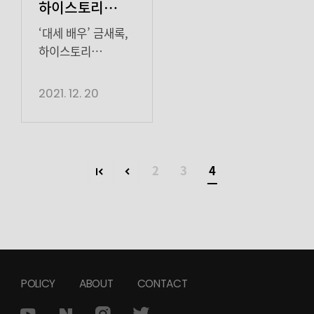
하이스토리
디앤씨와
‘대세 배우’ 금새록,
매니지먼트 계약
하이스토리
디앤씨와 손잡고
체결
열일 행보 스타트!
2021. 12. 20
배우 금새록이
하이스토리
디앤씨와
매니지먼트 계약을
2
3
4
체결했다. 20일
하이스토리
디앤씨는 “특유의
매력적인 에너지와
분위기를 소유한
금새록 배우와
POLICY
ABOUT
CONTACT
함께하게 됐다.
연기에 대한 순수한