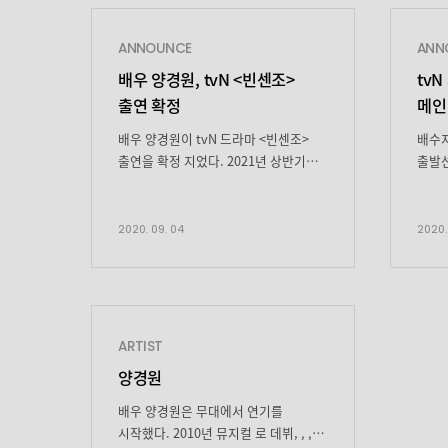
ANNOUNCE
ANN
배우 양경원, tvN <빈센조>
tv
출연 확정
메인
배우 양경원이 tvN 드라마 <빈센조>
배수지
출연을 확정 지었다. 2021년 상반기
출발선
기대작으로 손꼽히는 tvN 새 드라마
아이
‘빈센조’(연출 김희원, 극본 박재범,
시작!
기획 스튜디오드래곤, 제작 로고스필름)
‘스타
2020. 09. 04
2020.
는 조직 내 갈등으로 이탈리아에서
담은 
한국으로 오게 된 마피아 콘실리에리가
새 토
베테랑 독종 변호사와 얽히며 악당의
극본 
방식으로 정의를 구현하는 이야기를
제작 
그린다. ‘악당은 악당의 방식으로
샌드
ARTIST
깨부순다’ 기조 하에 법으로는 절대
스타
양경원
징벌할 수 없는 변종 빌런들에 […]
(ST
드라마
배우 양경원은 무대에서 연기를
스타트
시작했다. 2010년 뮤지컬 로 데뷔, , , ,