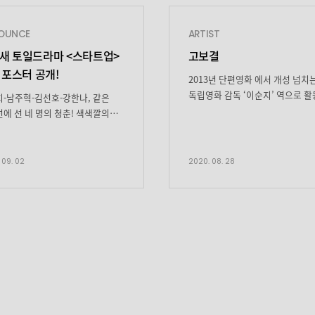
OUNCE
ARTIST
N 새 토일드라마 <스타트업>
고보결
 포스터 공개!
2013년 단편영화 에서 개성 넘치
독립영화 감독 ‘이순지’ 역으로 
-남주혁-김선호-강한나, 같은
시작, 다수의 독립영화와 연극을 
에 선 네 명의 청춘! 색색깔의
기본기를 다졌다. 드라마 (2015),
디어로 채워나갈 빛나는 도전의
(2015), (2016), 영화 (2016) 등에
 tvN 새 토일드라마
출연하며 차근히 자신만의
트업’에서 청춘들의 빛나는 시작을
 09. 02
2020. 08. 28
필모그래피를 쌓았다. 첫 주연작 
메인 포스터를 최초 공개했다. tvN
(2016)에서 세상의 혹독함을 겪는
일드라마 ‘스타트업’(연출 오충환/
여고생 ‘보람’ 역을 맡아 슬픔, 절망
박혜련/ 기획 스튜디오드래곤/
외로움을 담담히 그려낸 연기로 
하이스토리)은 한국의 실리콘 밸리
받았다. 이어 같은 해 드라마 를 통
박스에서 성공을 꿈꾸며
부러진 ‘반장’ 역으로 존재감을
트업에 뛰어든 청춘들의 시작
드러내며 본격적으로 주목받기
ART)과 성장(UP)을 그리는
시작했다. 이후 드라마 (2017), (20
다. 공개된 포스터에는
(2018), (2019) 등 장르를 넘나드
업을 위한 각종 아이디어와 […]
다양한 캐릭터를 통해 연기 스펙