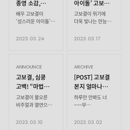
종영 소감,
아이돌’ 고보결,
“‘성스러운
위기에 빛나는
배우 고보결이
고보결이 위기에
아이돌’ 통해
만능 해결사
‘성스러운 아이돌’을
더욱 빛나는 만능
마친 소감을 전했다.
해결사로 활약하고
시청자들 힘
활약
고보결이 ‘김달’
있다. tvN
2023. 03. 24
2023. 03. 17
얻었으면”
역으로 열연을 펼친
수목드라마
tvN 수목드라마
‘성스러운
‘성스러운
아이돌’(연출
아이돌’(연출
박소연, 극본
ANNOUNCE
ARCHIVE
박소연, 극본
이천금, 기획
고보결, 심쿵
[POST] 고보결
이천금, 기획
스튜디오드래곤, 제작
고백! “마법
본지 얼마나
스튜디오드래곤, 제작
피타팻스튜디오·
때문이 아니라
…
오렌지
피타팻스튜디오·
하이그라운드)은
고보결이 물오른
하루만 안봐도 너
너를 좋아하나
하이그라운드)이
하루아침에
비주얼과 열연으로
~~~무
지난 23일 유종의
대한민국 무명
시청자들의 마음을
보고싶은 보결
봐”
미를 거뒀다. 색다른
아이돌이 된, 이 세계
사로잡고 있다.
배우.. 이게
2023. 03. 10
2023. 03. 02
소재와 휘몰아치는
대신관 램브러리
고보결은 tvN
얼마나 오렌지 보결