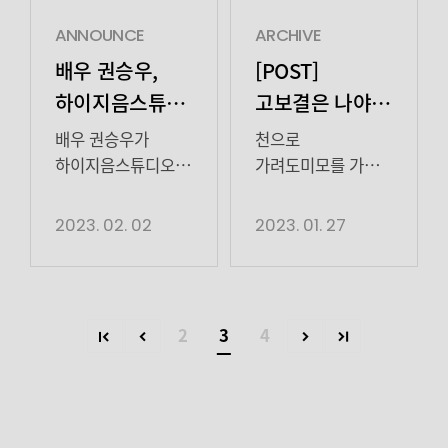
든든했다. 냉정한
구하기 위해
인공눈물? 필요
뿅뿅 날려주시면서하이팅
분석을 거쳐 “지금
와일드애니멀의
없어요 보결 배우
심장 아프게 하기
ANNOUNCE
ARCHIVE
우연우씨에게는 […]
매니저가 된 ‘김달’
미모에저절로
보결 배우
배우 권승우,
[POST]
역으로 시작부터
눈물이
미모에절로 박수가
하이지음스튜디오와
고보결은 나야
‘과몰입’을
줄줄흐르니까
짝짝짝 그래요..
매니지먼트 계약
둘이 될 수 없어
유발했다. 김달은
이렇게 또
보결배우는사랑입니다
배우 권승우가
천으로
와일드애니멀의
쳐다봐주면숨
체결
( ´ ᵕ ` )♡.˚⑅ 자 자
하이지음스튜디오와
가려도미모를 가릴
‘찐팬’ 다운 귀여운
참고보결 DIVE 웃을
자 이제 제대로
동행한다.
수
면모로 웃음을
때~ 입꼬리가
집중해볼까요 ヾ(*
하이지음스튜디오는
없는반짝반짝 고보결
2023. 02. 02
2023. 01. 27
자아냈다. 우연우가
예쁘게올라가는것도
´∇`)ﾉ ✨두둥✨보결
2일 “안정적인
배우 배우님을
생방송 무대 중에
너무 좋아 … 모든
배우의 첫 받쓰판!
연기력과 다채로운
보니까타지에 살고
“난 춤을
부분이 예뻐서견딜
그래도 열심히
캐릭터 소화력을
싶어졌어요.. 고보결
모른다”라고 외치자
수가 없잖아…
써주셨다!
지닌 배우 권승우와
이라는판타지…⭐️
2
3
4
그를 진심으로
٩(♡ε♡ )۶ THIS IS
그치만홍보에
전속계약을
보결 배우는미술관
걱정했고, 해당 […]
극락..
진심인.. 함께
체결했다. 배우
들어갈 때 입장료
어떻게 찍어도 안정적인 예
출연했던 민규
본인의 역량을 가감
안받고
극도의 안락함을 느끼는 중
배우의
없이 펼칠 수 있도록
들어간데요…