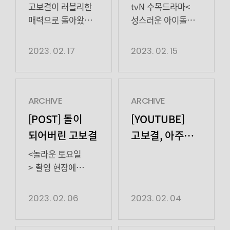
‘찐팬’ →
미모 고보결
시선을 끌고 있는 것.
매니저 달로변신하였습니다!
스튜디오드래곤, 제작
고보결이 러블리한
tvN 수목드라마<
지난 8회에서 김달은
ε(*⌒▽⌒)੭*ﾟ
‘일잘러 매니저’
피타팻스튜디오·
매력으로 돌아왔다.
성스러운 아이돌
우연우(램브러리,
¨ﾟﾟ･*:..☆ 하이팅 :
하이그라운드) 3,
tvN 수목드라마
> 제작발표회
완벽 소화
김민규 분)에게
여보세요..거기 ..
4회에서
‘성스러운
현장에 아이돌
2023. 02. 17
2023. 02. 15
고백해 ‘심쿵’을
미술관 맞죠? 하이팅
와일드애니멀
아이돌’(연출
(?!) 등장✨ 보결
선사했다. 다른
: 작품..도난 당한 것
매니저 ‘김달’로
박소연, 극본
배우가 아이돌로
사람들은 마왕
같은데요… 하이팅 :
능력치 만렙 면모를
이천금, 기획
데뷔했다면비주얼
신조운(이장우 분)의
아뇨.. 막 […]
선보이며
스튜디오드래곤, 제작
센터급 미모였을게
ARCHIVE
ARCHIVE
흑마법에 당하면
시청자들을
피타팻스튜디오·
분명합니다! 아이돌
[POST] 돌이
[YOUTUBE]
[…]
빠져들게 만들었다.
하이그라운드)이
못지않게 하트를 잘
되어버린 고보결
고보결, 아주
김달은 올해의
지난 15일 첫
날리는 배우가 있다?
NICE
가수상을 타게 되면
방송됐다. 고보결은
바로바로비주얼
<놀라운 토요일
진짜 우연우(김민규
갑자기 자신을
센터 미모의고.보.
> 촬영 현장에
분)가 돌아온다는
대신관
결 배우 진짜 눈도 안
나타나돌(doll)이
우연우(램브러리)의
램브러리라고
깜빡하고
되어버린 고보결
2023. 02. 06
2023. 02. 04
말을 믿어보기로
주장하는 최애돌
쳐다보느라고눈이
배우 오프닝
했다. 김달의 지원은
우연우(김민규 분)를
건조해졌어요
시작부터하트