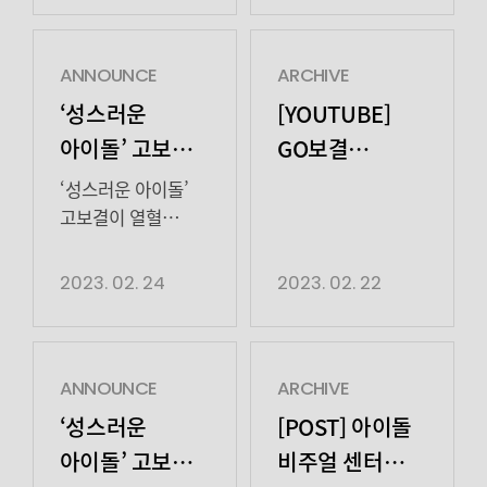
이야기로 코믹, 설렘,
(김민규 분)의
수목드라마
배우는상큼 달달
힐링을 다 잡은
성스럽고 망측한
‘성스러운
인간 오렌지가
마성의 매력은
연예계 적응기다.
아이돌’(연출
되어성스러운
ANNOUNCE
ARCHIVE
안방극장에 신선한
고보결은
박소연, 극본
아이돌 포스터 촬영
‘성스러운
[YOUTUBE]
웃음을 안겼다. 이
램브러리의
이천금, 기획
중 하이팅은 따로
아이돌’ 고보결,
GO보결
가운데 고보결은
다이내믹한 연예계
스튜디오드래곤, 제작
천문대 안가요보결
김민규 올해의
브이로GO
사랑스럽고 든든한
적응기에 늘 힘이
피타팻스튜디오·
배우 눈만 봐도 별이
‘성스러운 아이돌’
‘김달’ 캐릭터로 깊은
되어주는 매니저
가수상 만들기
하이그라운드)에서
다섯개⭐️⭐️⭐️⭐️⭐️
고보결이 열혈
인상을 남겼다.
‘김달’로 분해 이목을
와일드애니멀의
약사님 비타민 하나
활약으로 든든한
키플레이어
‘김달’은 갑자기
사로잡고 있다.
만능 매니저 ‘김달’
주세요~ 비타민 보다
존재감을 발산하고
2023. 02. 24
2023. 02. 22
활약!
자신을 대신관
김달이 다시
역으로 호평받고
강력한
있다. 고보결은 지난
램브러리라고 […]
연예계에 뛰어든 건
있다. 비주얼이면
피로회복제고보결은
22, 23일 방송된
우연우(램브러리/
비주얼, 연기면 연기,
어떠십니까? 보고만
tvN 수목드라마
김민규 분)를 구하기
케미면 케미까지.
있어도 치유되는 만병통치약
‘성스러운
ANNOUNCE
ARCHIVE
위함이었다.
‘로맨틱코미디’의
우연우
아이돌’(연출
‘성스러운
[POST] 아이돌
서울대학교
매력을 높이는
찐팬 달에서 와일드애니멀의
박소연, 극본
아이돌’ 고보결,
비주얼 센터
경영학과를 […]
고보결의 존재감이
믿음직한
이천금, 기획