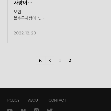
사랑이
금새록새록
보면
볼수록사랑이 *｡✲
새록새록✲*｡
솟아나는♡금새록
2022. 12. 20
배우♡가 바로 내일!
첫 방송되는JTBC
수목드라마 <사랑의
이해
1
2
>‘박미경’ 역으로
돌아옵니다! ╭➳♡⃘♡⃘♡⃘♡⃘♡⃘
╽╿ WELCOME
BACK!
╽╿
╽╰┈┈┈┈┈┈➳♡⃘♡⃘♡⃘♡⃘♡⃘♡⃘♡⃘♡⃘♡╯ 이날
POLICY
ABOUT
CONTACT
만을 기다렸다!!!(◞♥
ꈍ∇ꈍ)◞♥