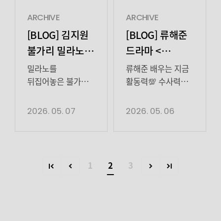
사람들이 태주를
있게 그려내며
피할 때 대호는 그
몰입을 극대화했다.
ARCHIVE
ARCHIVE
곁을 혼자 남아
결혼 계약서 유출로
[BLOG] 김지원
[BLOG] 류해준
지켰다. 또 대호는
이안대군(변우석 분)
불가리 밀라노
드라마 <
용의자였던 이기범
이 왕위를 노린다는
행사 비하인드
허수아비> 3,4회
(송건희 분)이
루머가 확산되자
밀라노를
류해준 배우는 지금
태주의 가혹 행위
비하인드
정우는 “대군 자가,
뒤집어놓은 불가리
활동력💯 수사력💯
때문에 […]
왕실과 국가의
여신 김지원 배우💍
남방 입고 ENA <
안녕을 위해 섭정을
💙 그 누구보다
허수아비> 활약 중
2026. 05. 07
2026. 05. 06
종료해
반짝거렸던
🐾 그럼 다음주 월,
주십시오”라고
비하인드를
화 ENA <허수아비>
청하며 긴장감을
공개합니다✨ 곧 또
에서 만나요!
고조시켰다. 이어
만나요!
1
2
3
정우가 아버지의
묘비 앞에 늘 지니던
묵주를 내려놓으며
본격적인 ‘흑화’를