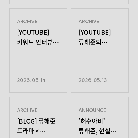
지원했다는 사실을
월화드라마
9회에서 류해준은
감사실장 주인아
‘허수아비’에서 열혈
현실의 벽 앞에
(신혜선 분)가
막내 형사 ‘박대호’
흔들리는
ARCHIVE
ARCHIVE
은폐했다는
역을 맡아 신선한
형사 ‘박대호’의
[YOUTUBE]
[YOUTUBE]
폭로부터
비주얼과 담백한
모습을 섬세하게
키워드 인터뷰 |
류해준의
시작됐다. 이
연기력으로
그려내며 극의
노상현
하이파이뷰
스캔들로 언론이
시청자들에게
몰입도를 높였다.
떠들썩해졌고, 박대근
확실한 눈도장을
이날 방송에서
기자도 취재 열기에
찍었다. 류해준은 극
대호는 평소와 달리
합류했다. 박대근은
초반 어리바리하고
강태주(박해수 분)
2026. 05. 14
2026. 05. 13
주인아를 직접 만나
순진한 막내 형사의
에게 선을 그으며
개인사를 들추는
면모를 자연스럽게
변화된 기류를
질문을 하며 심기를
그려내며 눈길을
보였다. 혜진(이아린
건드렸다. 하지만
끌었다. 특히 선배
분) 사건의 진실을
ARCHIVE
ANNOUNCE
주인아에게 “어그로성
강태주(박해수 분)를
쫓는 태주를
[BLOG] 류해준
‘허수아비’
기사나 쓰는
향한 존경심과
만류하는가
드라마 <
류해준, 현실
매체”라고 […]
사건을 해결하고자
하면, 수색 작업을