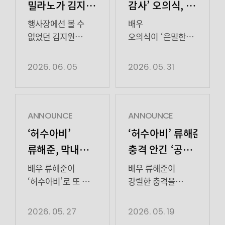
밀라노가 김지원
감사’ 오의식, 얄미운
배경 하려고
기자 ‘박대근’ 役
행사장에선 볼 수
배우
수백 년 버텨온
특별출연…역시
없었던 김지원
오의식이 ‘은밀한
배우의 일상 모먼트
감사’의 재미를
거였음
오의식! 남다른
포착📸보기만 해도
배가시켰다.
2026. 06. 05
2026. 05. 31
존재감 눈길
개안하는 밀라노
오의식은 지난 30일
비하인드 전격
방송된 tvN 토일드라마 ‘은
공개합니다!
감사’ 11회에 박대근
기자 역으로
ANNOUNCE
ANNOUNCE
특별출연해
‘허수아비’
‘허수아비’ 류해준, 시
독보적인 존재감을
류해준, 막내
충격 안긴 ‘공범
드러냈다. 이날
형사의 열정부터
가담 고백’…
방송에서는 전재열
배우 류해준이
배우 류해준이
고뇌까지..’성장형
불완전한 청춘의
(김재욱 분)이
‘허수아비’로 또 한
강렬한 충격을
해무제약 대표
단계 성장했다.
선사했다.
배우’ 증명
민낯
시절, 재단에 수십억
류해준은 지난 26일
지난 18일
2026. 05. 27
2026. 05. 19
원을 무단
종영한 ENA
방송된 ENA 월화드라마 ‘허