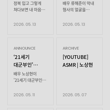
허수아비> 촬영
막내 형사의
하는 열정을 눈빛에
지휘하라는
정복 입고 그렇게
배우 류해준이 막내
고스란히 담아내며
지시에 “싫습니다. 솔직히
비하인드
무력한 고뇌…
쳐다보면 내 마음
형사의 얼굴을
캐릭터의 완성도를
전요, 거기서
정복….💕 ​ 고뇌하는
현실적으로
담백한 묘사로
[…]
아무것도 안
막내형사 ‘박대호’로
그려냈다. 지난
2026. 05. 13
2026. 05. 13
몰입감 UP
나왔으면
활약 중인 류해준
11일, 12일 방송된
좋겠어요”라는
배우 ENA
ENA 월화드라마
진심을 내뱉으며
월화드라마 <
‘허수아비’ 7회,
그의 묘한 불안감을
허수아비> 비하인드
8회에서 류해준은
ANNOUNCE
ARCHIVE
짐작하게 했다. 이어
보고가세요! 그럼
강성경찰서 막내
‘21세기
[YOUTUBE]
대호가 […]
다음주에
형사 ‘박대호’ 역을
대군부인’
ASMR | 노상현
본방사수로 만나요(
맡아 선배 강태주
노상현, 묵주
•͈ᴗ-)ᓂ-ෆ
(박해수 분)에게
배우 노상현이
내려놓고
힘을 보탰다. 태주는
’21세기 대군부인’의
차시영(이희준 분)
판도를 뒤흔들었다.
‘흑화’…
모친의
노상현은 지난 9회,
2026. 05. 11
2026. 05. 07
압도적인 ‘화면
장례식장에서
10회에서 민정우의
장악력’
울분을 토했고, 이에
감정 변화를 설득력