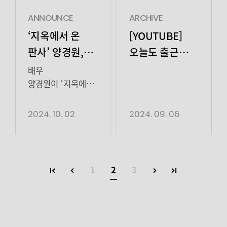
(양유진 분)을
그린다. 때로는
다수의 작품을
방송된 SBS 금토드라마 ‘
마주하자마자 “아하! 나
유쾌하고, 때로는
제작했고, 고보결, 권승우, 김
온 판사’에서 새로운
ANNOUNCE
ARCHIVE
지금 심쿵 했잖아. 두
설레거나 찡하기도
등의 다재다능하고
에피소드
‘지옥에서 온
[YOUTUBE]
미인 때문에”라는
한 이들의 선물 같은
매력적인 배우들이
인물 ‘양승빈’ 역을
판사’ 양경원,
오늘도 출근
능글맞은 멘트로
이야기가 진한
활발하게 활동하고
맡아 시청자
NEW 에피소드
HIGHting
특유의 […]
공감과 재미를
있는 가운데, 신인
뒷목잡는 매운맛
배우
선사할 예정이다.
배우 오디션 개최
인물 출연
열연을 펼쳤다.
양경원이 ‘지옥에서
양경원은 극중 세상
소식을 전해 관심이
창은동 일가족
온 판사’에서 역대급
예고! 역대급
힙하고 자유로운
더욱 집중된다. 이번
살인사건의 유력한
연기를 펼친다.
2024. 10. 02
2024. 09. 06
연기 펼친다
영혼, 바다마을의
오디션은 대한민국
용의자로 경찰에
양경원은 SBS 금토드라마 ‘지옥에서
동네 바보
국적의 2000년
잡힌 양승빈은
온 판사’의 새로운
형 ‘태오’역으로
~2007년 출생자 중
기억상실증과
에피소드
분한다. 연고 하나
배우를 […]
다중인격을
인물 ‘양승빈’으로
1
2
3
[…]
호소했다. 난폭한
출연한다. 지난 29일
성격의
공개된 5회
구도완, 소심한
예고편에서 강렬한
초등학생 김서율
비주얼로 등장하며