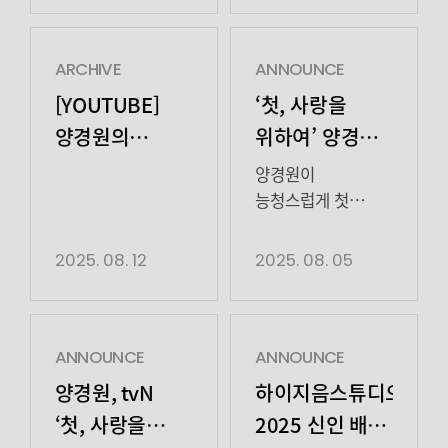
않겠다. 많은 관심과
힘을 보탤
하이지음스튜디오를
인물의 서사에
사랑 부탁드린다”고
계획”이라고 밝혔다.
통해 tvN
깊이를 더했다.
전했다. 배강희는
이찬주는 또렷한
월화드라마 ‘첫,
양경원은 지난 18일
ARCHIVE
ANNOUNCE
2022년 tvN 드라마
이목구비와
사랑을 위하여’
방송된 tvN 월화드라마 ‘첫,
[YOUTUBE]
‘첫, 사랑을
‘환혼’으로 데뷔,
매력적인 분위기를
종영을 맞아 따뜻한
위하여'(연출
양경원의
위하여’ 양경원,
넷플릭스
지닌 신예로, 데뷔
작별 인사를 밝혔다.
유제원, 극본
하이파이뷰
첫 등장부터
‘더글로리’에서
전부터 연기에 대한
양경원은 극 중
성우진, 기획·제작
양경원이
‘어린 이사라’역을
꾸준한 준비를
능청美 폭발!
‘태오’ 역을 맡아
스튜디오드래곤·
능청스럽게 첫
통해 강렬한 인상을
이어온
겉으로는
쇼러너스)
등장을 했다.
“심쿵했잖아”
남겼고, tvN […]
배우다. 연기에 대한
능청스럽고
5회에서 ‘태오’의
양경원은 지난 4일
2025. 08. 12
2025. 08. 05
진정성 있는 열정과
유쾌하지만, 내면에
숨겨진 과거를
첫 방송된 tvN 새
태도를 바탕으로
아픔을 숨겨 온
처음으로
월화드라마 ‘첫, 사랑을
자신만의 색을
인물을 설득력 있게
드러내며, 인물의
위하여'(연출
쌓아갈 배우로 […]
그려내며
복합적인 내면을
유제원, 극본
ANNOUNCE
ANNOUNCE
시청자들에게 깊은
디테일한 감정
성우진, 기획·제작
양경원, tvN
하이지음스튜디오,
인상을 남겼다. 한때
연기로 설득력 있게
스튜디오드래곤·
‘첫, 사랑을
2025 신인 배우
유망한
그려냈다.
쇼러너스) 1회에서