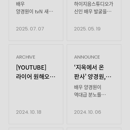
위하여’ 출연!
오디션 개최!
야구선수였지만
과거 ‘태오’는 한때
세상 힙하고
배우
하이지음스튜디오가
사고를 겪고 운동을
유망한
세상 힙하고
자유로운
양경원이 tvN 새
신인 배우 발굴을
그만두며 무너졌던
야구선수였지만, 오토바이
영혼 ‘태오’ 역으로
월화드라마 ‘첫, 사랑을
위한 오디션을
자유로운 영혼
태오는, […]
사고로 부상을 입고
첫 등장하며, 능청과
위하여’에 출연한다.
개최한다.
2025. 07. 07
2025. 05. 19
‘태오’ 役
운동을 그만두게
유쾌함을 오가는
오는 8월 4일 첫
하이지음스튜디오는
된다. 이후 삶의
생생한 연기로
방송
콘텐츠 프로덕션과
중심을 잃고 알코올
단숨에 시청자들의
예정인 ‘첫, 사랑을
배우 매니지먼트를
중독으로 무너지는
이목을 사로잡았다.
위하여’(연출
중심으로 다양한
ARCHIVE
ANNOUNCE
과정 속에서
태오는 청해 마을
유제원/극본 성우진)
영역에서 새로운
[YOUTUBE]
‘지옥에서 온
가족과의 관계까지
사람들과 두루
는 예상치 못하게
흐름을 만들어가는
라이어 원해오 |
판사’ 양경원,
단절되며, 외적으로도
어울리는
인생 2막을 맞이한
종합 엔터테인먼트
류해준, 양경원,
시청자 뒷목
내적으로도 […]
인물이다. 등장과
싱글맘과 의대생
회사다.
배우 양경원이
동시에 “안녕하쎄오
오의식, 한지원
잡는 매운맛
딸이 내일이 아닌
드라마 ‘Mr. 플랑크톤’,
역대급 분노를
~”라는 인사로
오늘의 행복을
‘정숙한 세일즈’,
유발하며 ‘지옥으로
열연! 다중인격
유쾌한 에너지를
살기로 하면서
‘조립식 가족’,
갈 빌런’으로
2024. 10. 18
2024. 10. 06
연기로 역대급
발산한 그는 이효리
마주하는 끝이 아닌
‘닥터슬럼프’,
활약했다. 양경원은
분노 유발
(최윤지 분)와 이숙
첫, 사랑의 이야기를
‘종이의 집’ 등
지난 4일과 5일