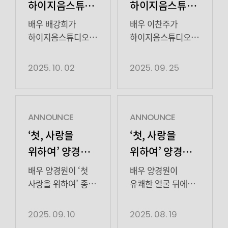
하이지음스튜디오와
하이지음스튜디오와
전속계약 체결
전속계약 체결
배우 배강희가
배우 이찬주가
하이지음스튜디오와
하이지음스튜디오와
전속계약을
전속계약을
체결하며 새로운
체결했다.
2025. 10. 02
2025. 09. 25
도약을 알렸다. 2일,
25일, 하이지음스튜디오
하이지음스튜디오
측은 “배우 이찬주와
측은 “시선을 사로
새로운 인연을
잡는 존재감과
맺었다. 이찬주는
ANNOUNCE
ANNOUNCE
다채로운 매력을
순수함과 깊이를
‘첫, 사랑을
‘첫, 사랑을
동시에 지닌 배우
동시에 지닌
위하여’ 양경원,
위하여’ 양경원,
배강희와 전속
얼굴로, 다방면
“태오로 지낸
유쾌함 뒤에
계약을 체결했다.
활동을 소화할 수
배우 양경원이 ‘첫
배우 양경원이
시간, 감사했고
숨겨진 과거…
앞으로 배강희
있는 잠재력을 가진
사랑을 위하여’ 종영
유쾌한 얼굴 뒤에
배우가 더욱 빛날 수
배우다. 앞으로
소감을 전했다.
감춰져
행복했습니다”
디테일한 감정
있도록 전폭적인
펼쳐질 이찬주의
10일, 배우 양경원이
있던 ‘태오’의
2025. 09. 10
2025. 08. 19
종영 소감
연기 눈길
지원을 아끼지
성장에 아낌없이
소속사
과거를 드러내며