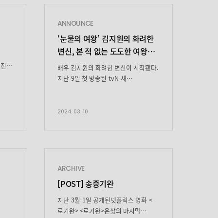
ANNOUNCE
원
‘눈물의 여왕’ 김지원의 화려한
변신,
본 적 없는 도도한 여왕의
탄생
 진짜
배우 김지원의 화려한 변신이 시작됐다.
지난 9일 첫 방송된 tvN 새
변신
토일드라마 ‘눈물의 여왕’에서
└
김지원은 퀸즈 그룹 재벌 3세이자
으면
백화점의 여왕 ‘홍해인’ 역을 맡아
2024. 03. 10
송,
강렬하고 독보적인 첫인상을 남겼다. 첫
등장부터 홍해인은 도도한 여왕 포스 그
자체였다. 신혼 시절의 애틋함과
한
풋풋함은 옅어졌고, 결혼 3년 차 부부가
된 홍해인과 백현우(김수현
ARCHIVE
분) 사이에는 냉기만 남았다. 특히
원
[POST] 송중기완
홍해인은 온정이라고는 찾아볼 수 없는
싸늘한 태도로 모든 사람을
지난 3월 1일 공개된넷플릭스 영화 <
대했고, 남편인 백현우도 예외는
로기완> <로기완>은삶의 마지막
랑한다
없었다. “백현우 […]