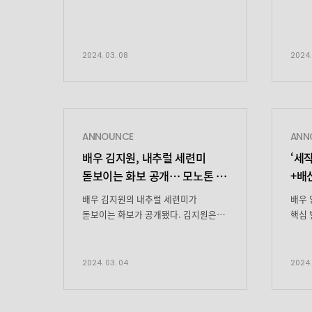
준비를 해야겠죠? 저 하이팅이포스터
촬영 현장 비하인드 컷과 함께몇가지
주의사항을 안내드릴 테니잘
따라와주세요! ※첫방송 시청 주의사항
2024. 03. 08
2024.
※ ① 최대한 어두운 곳에서시청해
주세요! 지원 배우가 화면에 나오는
동안은 계속 빛날 테니까… ② 반창고를
준비해 주세요! 카리스마 있는
눈빛에베일 테니까… ③ 숙취해소제를
ANNOUNCE
ANN
준비해 주세요! 지원 배우아름다움에
배우 김지원, 내추럴 세련미
‘세
취할 테니까… ④ 핫팩 또는 난로를 […]
돋보이는 화보 공개…
모노톤 속
+배
차분한 매력
긴장
배우 김지원의 내추럴 세련미가
배우 
돋보이는 화보가 공개됐다. 김지원은
핵심 
패션 매거진 ‘마리끌레르’ 3월 호를
토일드
통해 자연스러움 안에 스며든 세련미를
궁 안
드러내 시선을 사로잡는다. 공개된 화보
둘러싸
2024. 03. 04
2024.
속 김지원은 다양한 소재의 의상을
가운데
레이어드해 감각적인 스타일링을
매혹된
완성했다. 특히 모노톤과 어우러지는
모르는