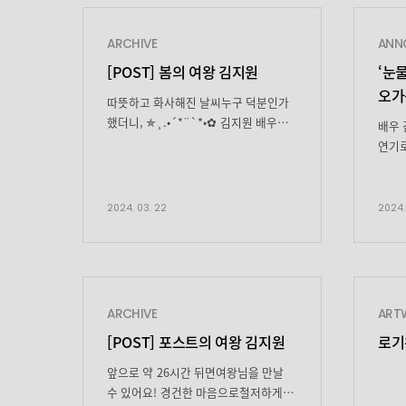
ARCHIVE
ANN
[POST] 봄의 여왕 김지원
‘눈
오가
따뜻하고 화사해진 날씨누구 덕분인가
시청
했더니, ✯¸.•´*¨`*•✿ 김지원 배우
배우 
덕분입니다 ✿•*`¨*`•.¸✯
연기로
이런 화창한 날씨에집에만 있을 수 없겠죠? 저 하이팅이아주 알
17일
드립니다 【10:19 am】 기상 큐티뽀짝
여왕’
지원 배우 한 번 보고 두 번 보고
기쁨
2024. 03. 22
2024.
브런치까지 먹으면 상쾌한 아침 시작
그려내
가능(*Ü*)｡:°ஐ* 【03:09 pm】 퀸즈
받은 
백화점 쇼핑 여기 백화점 사장님이
치료해
그렇게 멋지다면서요? 진상 손님 한
희망적
방에 제압하고 다시는 얼씬도
그딴 
ARCHIVE
ART
못하게혼내줬다네요 멋쟁이
편일 
[POST] 포스트의 여왕 김지원
로기
사장님 v^_^v 【04:28 pm】 꽃 구경
나들이 지원 배우와 […]
앞으로 약 26시간 뒤면여왕님을 만날
수 있어요! 경건한 마음으로철저하게