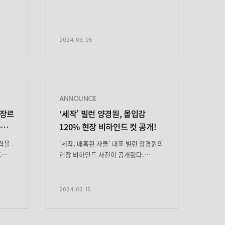
못 보신
희망을 안고 벨기에에 도착한탈북자
]
크
기완과삶의 이유를 잃어버린 여자
마리가서로에게 이끌리듯
?
빠져드는이야기를 그린 영화입니다!
2024. 03. 05
원
우리의 송중기
도
배우는주인공 ‘로기완’ 역을
힙지원
맡아서열연을 펼쳤는데요! 중기 배우
요
아니면누가 로기완인데….정말 찰떡
와
콩떡 연기로또 한 번 새로운 변신에
ANNOUNCE
는커녕
성공했습니다! [하이팅의
 장르
‘
세작’ 빌런 양경원, 몰입감
한줄평]★★★★★송중기가 삶의
이유다. 연기 만점 ★★★★★ 비주얼
음
120%
현장 비하인드 컷 공개!
만점 ★★★★★ 따뜻한 위로 만점
매력을
‘세작, 매혹된 자들’ 대표 빌런 양경원의
★★★★★종합선물세트가 따로 없는
C
현장 비하인드 사진이 공개됐다.
영화입니다 <로기완> 앞으로도 계속
양경원은 tvN 토일드라마 ‘세작, 매혹된
사랑해주세요!(♡˙︶˙♡) 여기서 […]
자들’에서 부귀영화를 위해서라면 못 할
 여화
짓이 없는 간신배 ‘유현보’ 역으로
2024. 02. 15
 애틋한
악랄한 활약을 펼치고 있다. 친누이
이
홍장(한동희 분)이 고문 당할 때 비열한
여화가
웃음을 짓는가 하면, 자신이 따르던