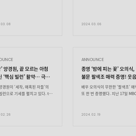
호 다들 보셨나요?(๑•᎑•๑)♬ ↓ 
김지원” 사실 지원 배우의반전 […
분들을 위해 ↓ 내추럴 럭셔리 시
도도매력X1019 느낄 수 있는화보
비하인드 컷도함께 만나 보실까요
 03. 08
2024. 03. 06
두근X두근=포근♥한 니트 입은지
배우 등장! 눈빛만으로 카메라 압
완료! *_* 이번엔 멋쁨이다! 나 
사랑하잖아 지원 배우는 C급이에
문화재 제정 시급 ♥3♥ 지원 배우
OUNCE
ANNOUNCE
티타임 시점. jpg 저는 차 마시기
작’ 양경원, 끝 모르는 아첨
종영 ‘밤에 피는 꽃’ 오의식,
지원 배우 미모 […]
신 ‘핵심 빌런’ 활약… 극
불문 팔색조 매력 증명! 웃
감 MAX
+다채로움 더했다
양경원이 ‘세작, 매혹된 자들’의
배우 오의식이 무한한 ‘팔색조’ 
빌런으로 기세를 펼치고 있다. tvN
또 한 번 증명했다. 지난 17일 MB
라마 ‘세작, 매혹된 자들’ 14회는
금토드라마 ‘밤에 피는 꽃’은
팎으로 이인(조정석 분)을
시청자들의 많은 사랑 속에서
고 벌어지는 갈등이 그려졌다. 이
해피엔딩을 맞았다. 우여곡절 끝에
 02. 26
2024. 02. 19
 유현보(양경원 분)는 ‘세작,
(이하늬 분)와 수호(이종원 분)의
 자들’의 최고 간신배답게 끝을
사랑은 이뤄졌고, 석정(오의식 분)
 아첨과 배신으로 극의 몰입감을
결정적인 역할을 해냈다. 석정은 