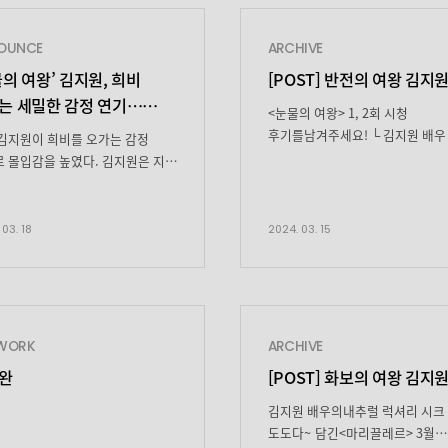
OUNCE
ARCHIVE
물의 여왕’ 김지원,
희비
[POST] 반전의 여왕 김지
는 세밀한 감정 연기…
<눈물의 여왕> 1, 2회 시청
자 압도
후기를남겨주세요! └ 김지원 배우
김지원이 희비를 오가는 감정
멋있어요! 카리스마 짱!└ <나의
 몰입감을 높였다. 김지원은 지난
찬! 주말 코스 짜
해방일지>의 염미정은 어디갔죠?
 방송된 tvN 토일드라마 ‘눈물의
대박! └ 빨리 다음주 왔으면 ㅠㅠ
 4회에서 홍해인에게 다가온
토일드라마 아니고 일일드라마였
과 슬픔의 순간들을 입체적으로
 03. 18
2024. 03. 15
좋겠다 다들 <눈물의 여왕> 첫 방
 눈길을 끌었다. 시한부 선고를
재밌게 보셨나요!? <눈물의 여왕>
해인(김지원 분)은 ‘유럽에서
에서차가운 퀸즈의
 볼 수 있을 것 같다’라는
여왕 ‘홍해인’ 역으로180도 변신
인 메일을 받고 “내가 뭐랬어? 난
김지원 배우 드라마 보는 내내지원
병에 안 진다고 했잖아. 하늘은 내
WORK
ARCHIVE
배우의 시크+우아 매력에홀딱
거라고. 당신도 내 […]
완
[POST] 화보의 여왕 김지
빠져버렸어요٩(๑❛ᴗ❛๑)۶♡ 모니터링할
때는홍해인=김지원카리스마
김지원 배우의내추럴 럭셔리 시크
싱크로율 100% 하지만현실은
도도다~ 담긴<마리끌레르> 3월
귀욤뽀짝애착 인형의 소유자 “사