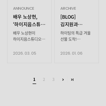
공개합니다✨ 곧 또
비하인드를 지금
만나요!
공개합니다! 다음에
ANNOUNCE
ARCHIVE
또 만나요🖤
배우 노상현,
[BLOG]
‘하이지음스튜디오’와
김지원과
전속 계약 체결
포근하게
배우 노상현이
하이팅의 특급 겨울
겨울나기❄
하이지음스튜디오와
선물 도착!
전속 계약을
보기만해도 따뜻한
체결했다. 5일
김지원 배우의 <
2026. 03. 05
2026. 01. 06
하이지음스튜디오는
듀베티카> 광고 촬영
“탄탄한 연기력과
현장 비하인드
독보적인 마스크로
입니다 ^ ̳ᴗ ̫ ᴗ ̳^ꕀෆ
국내외를 아우르는
포근한 지원 배우의
1
2
3
매력적인 배우
비하인드를 본
노상현과 동행하게
여러분 이제 겨울은
돼 매우 기쁘다.
끄떡 없습니다 (˵ •̀ ᴗ
자신의 색깔과
– ˵ ) ✧