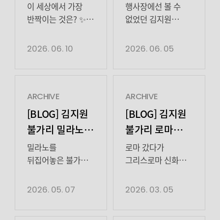
온 세상을
배경 하려고
데뷔한 김도현은
이 세상에서 가장
행사장에선 볼 수
무대에서 탄탄한
밝히는 중
수백 년 버텨온
반짝이는 것은? ✨
없었던 김지원
내공을 쌓은 뒤 활동
보석 NO, 태양 NO,
배우의 일상 모먼트
거였음
영역을 매체로
김지원 미모 YES
포착📸보기만 해도
2026. 06. 10
2026. 06. 05
확장하며 다양한
김지원 배우의 엘르
개안하는 밀라노
작품과 캐릭터를
비하인드 사진
비하인드 전격
통해 […]
보고가세요!
공개합니다!
ARCHIVE
ARCHIVE
[BLOG] 김지원
[BLOG] 김지원
불가리 밀라노
불가리 로마
행사 비하인드
캠페인 촬영
밀라노를
로마 갔다가
비하인드
뒤집어놓은 불가리
그리스로마 신화
여신 김지원 배우💍
여신들 모조리
💙 그 누구보다
울리고 온 불가리
2026. 05. 07
2026. 03. 05
반짝거렸던
여신 김지원 배우 그
비하인드를
황홀한 비주얼의