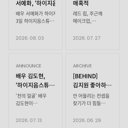
서예화, ‘하이지음스튜디오’와 전속계약 체결
매혹적
배우 서예화가 하이지음스튜디오와 손잡고 활발한 활동을
레드 립, 주근깨
3일 하이지음스튜디오는 “단단한 연기 내공과 유연한 캐릭
메이크업,
2008년 창작 뮤지컬 ‘카렌과 빨간 구두’로 데뷔한 서예화
청자켓까지 음
특히 지난해 MBC 드라마 ‘모텔 캘리포니아’에서는 당당하
매혹적
2026. 08. 03
2026. 07. 27
올해 공개된 넷플릭스 시리즈 ‘레이디 두아’에서는 삼월백
김지원배우의
무대와 스크린, 안방극장을 자유롭게 넘나들며 매 작품마다
얼루어 비하인드
한편, 하이지음스튜디오는 배우 고보결, 권승우, 김도현, 김지원
보고가세요! 💖💋
파트2’, ‘이태원 클라쓰’ 등을 기획
ANNOUNCE
ARCHIVE
·
배우 김도현,
[BEHIND]
제작하는 종합 엔터테인먼트사다.
‘하이지음스튜디오’와
김지원 좋아하는
#
전속계약 체결
마음이 커졌어
사진 : 하이지음스튜디오
‘천의 얼굴’ 배우
안 어울리는 컨셉을
진짜 막 공룡만
김도현이
찾기가 더 힘들
하이지음스튜디오와
정도라김지원
해
전속계약을
좋아하는 마음이
2026. 07. 13
2026. 06. 29
체결했다. 13일
공룡만큼