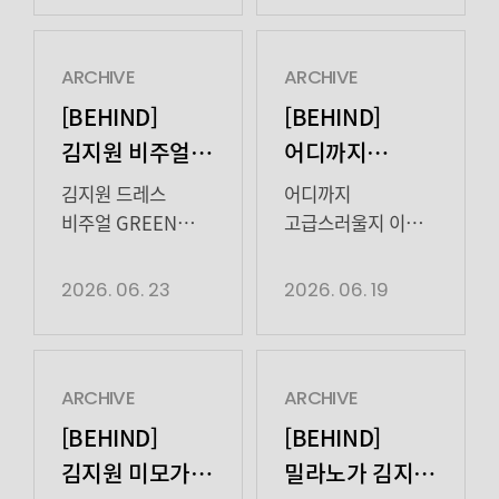
하이지음스튜디오는
커져버렸어요🦕💙
“변화무쌍한
김지원 배우의
연기력을 바탕으로
마리끌레르
ARCHIVE
ARCHIVE
자신만의 색깔을
비하인드
[BEHIND]
[BEHIND]
구축해 온 배우
보고가세요!
김지원 비주얼
어디까지
김도현과
그린그린
고급스러울지
전속계약을
김지원 드레스
어디까지
감도 안옴
체결했다. 끊임없는
비주얼 GREEN
고급스러울지 이젠
도전과 폭넓은 연기
GREEN 💚
감도 안 오는
스펙트럼을
반짝반짝 빛나는
김지원… 🫠
2026. 06. 23
2026. 06. 19
보여주고 있는
불가리 에클레티카
시원하다 못해 눈이
김도현이 더욱
서울 행사 비하인드
맑아지는 김지원
다채로운 활동을
보고가세요!
배우의 스톤헨지
펼칠 수 있도록 함께
26SS 비하인드를
ARCHIVE
ARCHIVE
나아가겠다”고
공개합니다!
[BEHIND]
[BEHIND]
밝혔다. 2000년
김지원 미모가
밀라노가 김지원
연극 ‘오셀로’로