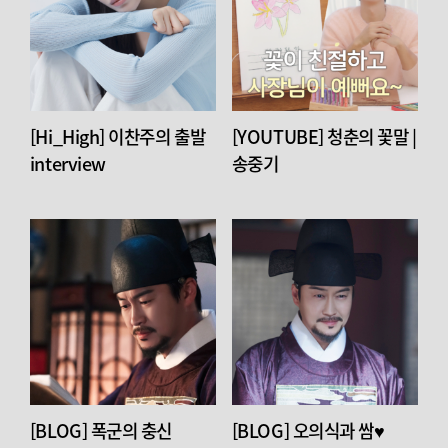
[Hi_High] 이찬주의 출발
[YOUTUBE] 청춘의 꽃말 |
interview
송중기
[BLOG] 폭군의 충신
[BLOG] 오의식과 쌈♥