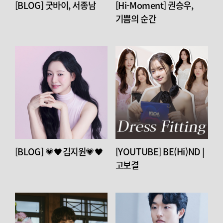
[BLOG] 굿바이, 서종남
[Hi-Moment] 권승우,
기쁨의 순간
[BLOG] 💗🖤김지원💗🖤
[YOUTUBE] BE(Hi)ND |
고보결