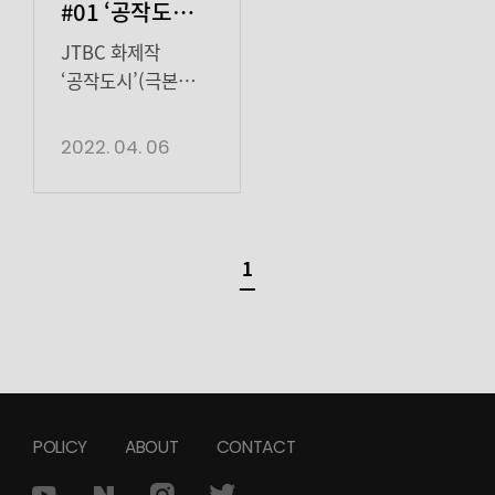
#01 ‘공작도시’
작가 손세동의
JTBC 화제작
기대
‘공작도시’(극본
손세동 · 연출
전창근 · 제작
2022. 04. 06
하이스토리디앤씨,
JTBC스튜디오)는,
대본을 집필한
손세동 작가의 말을
1
빌리면, “많은
사람들이 으레
가지는 편견”을
수애를 통해 들추는
이야기였다. 5년만에
안방극장으로
POLICY
ABOUT
CONTACT
돌아온 수애는
특유의