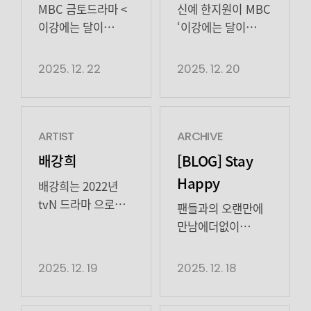
(2024)의 욕망에
(2024)은 또 한 번의
흐른다
한지원,
셀트리온엔터테인먼트,
하이지음스튜디오)
MBC 금토드라마 <
신예 한지원이 MBC
사로잡힌 작가
도약이었다.
‘초랭이탈’의
스튜디오드래곤) 은
최종회에서는 복수
이강에는 달이
‘이강에는 달이
지망생 ‘안지혜’와
성소수자 '장흥수'
1990년대 세기말,
끝에 꽃길을 걷기
흐른다> 끝까지
흐른다’에서 사건의
진짜 정체
(2024)의 책임감
역을 맡아 차갑고
30대 엘리트 증권
시작한 이강(강태오
재밌게 보셨나요?!
중심인물로
2025. 12. 22
2025. 12. 20
공개! 긴장감 UP
강한 취사반장
무심해 보이는 외면
감독관 홍금보
분), 박달이(김세정
극 중 여러 사건의
활약했다. 한지원은
‘소주연’을 통해 날
뒤에 자리한 상처와
(박신혜 분)가
분)와 이운(이신영
유력 용의자였던
지난 19일
선 욕망부터 따뜻한
성장을 섬세하게
수상한 자금의
분), 김우희(홍수주
‘초랭이탈’의 진짜
방송된 MBC 금토드라마 ‘
인간미까지 상반된
풀어낸 그는, 인물의
흐름이 포착된
분)의 모습이
정체! 바로 한지원
달이 흐른다’
ARTIST
ARCHIVE
얼굴을 설득력 있게
일상적 고뇌를
증권사에 20살 말단
시청자들의 마음을
배우로 밝혀졌죠 ٩(
13회에서 ‘초랭이탈’로
배강희
[BLOG] Stay
그려냈다.
현실감 있게
사원으로 위장
훈훈하게 만들었다.
˙0˙)۶ 드디어 가면을
정체를 드러내며
Happy
2025년에는 활동의
구현하며 '노상현의
배강희는 2022년
취업하며 벌어지는
이에 최종회
벗은 한지원 배우의
극에 긴장감을
폭을 한층 넓혔다.
새로운 발견'이라는
tvN 드라마 으로
좌충우돌 레트로
시청률은 전국
현장 비하인드
불어넣었다. 그간
팬들과의 오랜만에
드라마 에서
호평을 이끌어냈다.
데뷔해, 극 중 대호국
오피스 코미디
6.8%, 수도권 6.4%
만나보시죠 또 다른
초랭이탈은 짐조
만남에더없이
당당하고 주체적인
그 결과 제45회
최고 미인 '도화'
드라마다. 임철수는
로 자체 최고 기록을
작품에서 활약할
사건뿐만 아니라
행복한 시간을 보낸
앱 엔지니어 ‘박
청룡영화상
역으로 단번에
극 중 한민증권
경신했을 뿐만
한지원 배우를 항상
여러 사건들의
송중기 배우! 송중기
2025. 12. 19
2025. 12. 18
에스더’로 세련되고
신인남우상을
눈길을 사로잡았다.
리서치부 부장
아니라 […]
응원 합니다
유력한 용의자로
배우의 한국 팬미팅,
경쾌한 매력을
수상하며 '충무로의
같은 해 넷플릭스 와
‘차중일’ 역을
(*ˊᵕˋ*)੭ ੈ❤
언급됐다. 때문에
일본 팬미팅현장
선보였으며, 영화
샛별'로 떠올랐다.