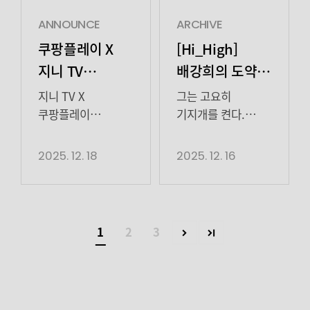
에 출연하며 또 다른
맡는다. 차중일은
초랭이탈의 정체를
비하인드로
에서는 첫 스크린
넷플릭스 (2025)에
얼굴을 선보였다.
[…]
밝혀내기 위해
소중했던 시간을
ANNOUNCE
ARCHIVE
주연을 맡아 오래된
이어 MBC (2026)
특히 에서 '이사라'의
박달이(김세정 분)와
남겨봅니다🍀
쿠팡플레이 X
[Hi_High]
관계 속 애정과
까지, 노상현은
아역으로 등장해,
이강(강태오 분)은
그리고팬미팅을
지니 TV
배강희의 도약
환멸이 교차하는
2026년에도 쉴 틈
도회적인 눈빛과
고군분투했다. 초랭이탈은
더욱 특별하게
인물의 복합적인
없이 캐릭터 변주를
오리지널
Interview
독보적인 분위기로
자신의 어미가
만들어준김지원,
지니 TV X
그는 고요히
감정을 현실적으로
이어갈 예정이다.
신예의 등장을
죽었다는 사실을
시리즈 ‘UDT:
양경원, 오의식,
쿠팡플레이
기지개를 켠다.
풀어냈다. 같은 해
고요함 속에서
강렬히 각인시켰다.
알게 됐고, 자신이
임철수 배우 ​ 송중기
오리지널 시리즈
스스로의 속도로
우리 동네
연극 에서는 비운의
뿜어져 나오는
2023년에는 tvN
모시던 좌상 김한철
배우와 키엘이
<UDT: 우리 동네
준비하는 도약은곧
2025. 12. 18
2025. 12. 16
특공대’
이웃의
소프라노
단단한 힘으로 깊은
(진구 분)에게서
함께여서
특공대>가 지난
펼쳐질 다음 장면의
‘윤심덕’으로 무대에
파동을 만들어내는
연대가 완성한
도망치라는 김우희
행복했던시간이었습니다
16일(화), 대망의
시작을 예고한다.
올라 섬세한 감정
배우 노상현. 그가
대망의 피날레
(홍수주 분)의
~ ​모두 Stay Happy
최종화를 끝으로
오늘 촬영
연기와 노래를
고요하게, 하지만
서신에 깨달음을
하세요♥ 사진 /
막을 내렸다. ENA
어떠셨나요? 새로운
1
2
3
선보이며 무대
묵직하게 걸어갈
얻었다.
하이지음스튜디오글
채널에서 꾸준히
도전도 하고 시작을
배우로서의 내공을
무궁무진한 행보에
초랭이탈은 “제가
/ 하이지음스튜디오
동시간대 2049 타깃
하는 게 실감이 나서
다시 한번 입증했다.
모두의 관심이
[…]
시청률 1위를 유지해
설레고
무대와 스크린,
집중된다.
온 <UDT: 우리 동네
재밌었습니다. 오늘
안방극장을