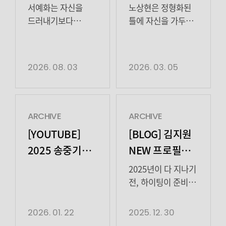
서예화는 자신을
노상현은 정형화된
드러내기보다
틀에 자신을 가두지
배역이 작품 안에서
않는 배우다.
온전히 살아갈 수
2010년 모델로
있도록 고민하고,
활동을 시작해
2026. 08. 03
2026. 03. 05
상대의 연기에
다수의 광고를 통해
유연하게 반응하며
먼저 얼굴을 알린
장면을 함께
그는, 2015년을
완성한다. 2008년
기점으로 본격적인
ARCHIVE
ARCHIVE
뮤지컬 로 데뷔한
연기 활동에 나섰다.
[YOUTUBE]
[BLOG] 김지원
서예화는 다수의
(2017), (2018),
2025 송중기
NEW 프로필
연극과 뮤지컬
(2020) 등에서 크고
팬미팅 ‘Stay
촬영 비하인드
무대를 거치며
작은 역할을 성실히
2025년이 다 지나기
연기의 기본기를
쌓아 올리며
Happy’
전, 하이팅이 준비한
다졌다. 2014년
필모그래피를
특별한 선물🎁
비하인드
드라마 를 시작으로
다져왔다. 2022년,
따스한 햇살이 함께
2026. 01. 22
2025. 12. 30
활동 영역을 매체로
노상현은 애플TV 의
했던 김지원 배우의