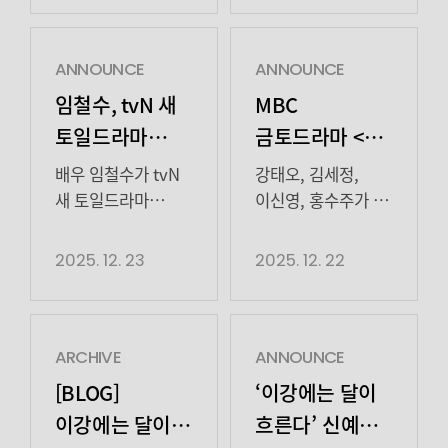
넓힌 이후, (2018),
'백이삭'을 통해
새로운 프로필 촬영
(2020), (2020),
자신의 이름을 전
현장 비하인드를
(2021) 등에서 개성
세계에 각인시켰다.
공개합니다! 🤍 🖤
ANNOUNCE
ANNOUNCE
강한 인물들을
그는 시대의 아픔을
청순하고 우아한
임철수, tvN 새
MBC
현실감 있게
관통하는 절제된
매력이 다 담긴
토일드라마
금토드라마 <
구현하며 대중에게
슬픔과 처연함을
비하인드 귀하다
자신의 얼굴을
담백하게 연기해
‘언더커버
이강에는 달이
귀해! 그럼 우리 내일
배우 임철수가 tvN
강태오, 김세정,
각인시켰다. (2021)
국내외에 강렬한
미쓰홍’ 출연…
흐른다> 시청률
밤 SBS
새 토일드라마
이신영, 홍수주가 꽉
의 의녀 ‘천금’으로는
인상을 남기며
연기대상에서
‘언더커버 미쓰홍’에
닫힌 해피엔딩을
개성 넘치는
6.8% 자체 최고
생동감 넘치는
'글로벌 스타'로
만나요 (*˙︶˙*)☆*°
출연한다. tvN 새
맞았다. 지난 20일
2025. 12. 23
2025. 12. 22
캐릭터 활약
기록으로 유종의
에너지와 유쾌한
도약을 시작했다.
토일드라마
(토) 방송된 MBC
예고
미 거뒀다!
호흡을 보여줬고,
이후 드라마 (2022),
‘언더커버
금토드라마
(2023)에서는
(2022), (2023) 등
미쓰홍'(연출
‘이강에는 달이
유쾌함과 진지함을
장르와 결이 다른
박선호/ 극본
흐른다’(극본
ARCHIVE
ANNOUNCE
넘나드는 섬세한
작품들을 오가며
문현경/ 기획
조승희/ 연출
[BLOG]
‘이강에는 달이
생활 연기로 작품에
연기 스펙트럼을
스튜디오드래곤/
이동현/ 기획
이강에는 달이
흐른다’ 신예
활력을 보탰다. 이어
확장했다. 특히 영화
제작
권성창/ 제작