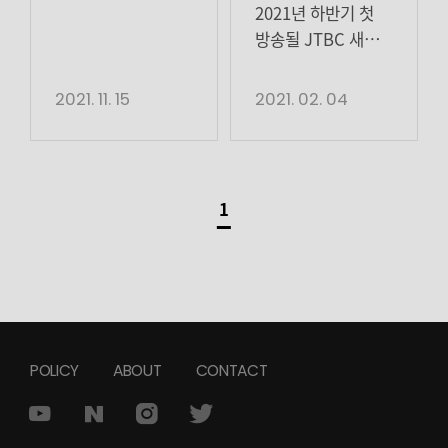
수애-김강우
담당하며 성장하고
이끌었다.
성사되었다. 드라마
JTBC스튜디오
수목드라마 <
2021년 하반기 첫
있는 엔터테인먼트
대한민국을
<스타트업>, <
캐스팅 확정!
JTBC 새
공작도시> 1차 티저
방송될 JTBC 새
기업입니다. […]
쥐락펴락하는
공작도시>를
수목드라마
영상 캡처 최고의
드라마 ‘공작도시’가
재벌가의 둘째
제작하며 웰메이드
‘공작도시’에서
자리에 오르기 위한
수애, 김강우의
2021. 11. 15
2021. 02. 04
며느리 윤재희가 된
제작사로 입지를
수애의 단독 포스터
수애의 위험한
캐스팅을 확정했다.
수애는 자신의
다진 하이스토리
2종을 공개했다.
도약이 시작됐다.
JTBC 새 드라마
목표를 위해 수단과
디앤씨는 드라마 <
12월 8일 수요일 밤
12월 8일 수요일 밤
‘공작도시’(극본
방법을 가리지 […]
뿌리깊은 나무>,
10시 30분에 첫
10시 30분 첫 방송을
손세동/연출 전창근/
1
[…]
방송될 JTBC 새
앞두고 있는 JTBC
제작
수목드라마
새 수목드라마 […]
하이스토리디앤씨,
‘공작도시’(극본
JTBC스튜디오)는
손세동/ 연출
대한민국 정‧재계를
전창근/ 제작
쥐고 흔드는 대기업
하이스토리디앤씨,
성진그룹의
POLICY
ABOUT
CONTACT
JTBC스튜디오)는
미술관을 배경으로,
대한민국 정재계를
최고의 자리에
[…]
오르고자 욕망하는