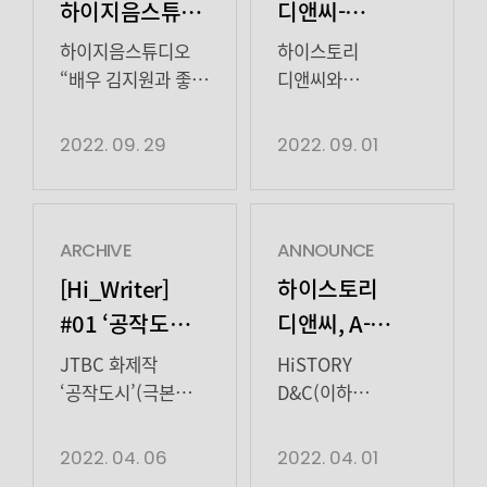
하이지음스튜디오와
디앤씨-
매니지먼트 계약
콘텐츠지음’
하이지음스튜디오
하이스토리
체결
합병 및
“배우 김지원과 좋은
디앤씨와
시너지를 발휘할 수
콘텐츠지음이 합병
‘하이지음스튜디오’로
있게 되어 기뻐, 좋은
절차를 모두
2022. 09. 29
2022. 09. 01
사명 변경 안내
모습 보여드릴 수
완료하고 사명을
있도록 든든하게
‘하이지음스튜디오
함께할 것” 배우
(HighZium
김지원이
studio)’로
ARCHIVE
ANNOUNCE
하이지음스튜디오와
변경하여 새로운
[Hi_Writer]
하이스토리
매니지먼트 계약을
출발을 시작합니다.
#01 ‘공작도시’
디앤씨, A-
체결했다. 29일
‘하이지음스튜디오
작가 손세동의
MAN프로젝트와
하이지음스튜디오는
(HighZium
JTBC 화제작
HiSTORY
기대
손잡는다
“대중의 신뢰와
studio)’는
‘공작도시’(극본
D&C(이하
사랑을 받고 있는
하이스토리
손세동 · 연출
하이스토리 디앤씨)
배우 김지원과 함께
디앤씨와
전창근 · 제작
가 A-MAN프로젝트
2022. 04. 06
2022. 04. 01
좋은 시너지를
콘텐츠지음이 힘을
하이스토리디앤씨,
(이하