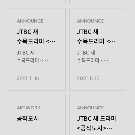
발휘할 수 있게 되어
합쳐 더욱 품격 있는
JTBC스튜디오)는,
에이맨프로젝트)와
기쁘다. 다양한
이야기를
대본을 집필한
손을 잡았다.
작품을 통해 깊이
지어나가겠다는
손세동 작가의 말을
하이스토리
ANNOUNCE
ANNOUNCE
있는 연기력과
의미를 내포하고
빌리면, “많은
디앤씨는 1일 배우
JTBC 새
JTBC 새
다채로운 매력을
있습니다.
사람들이 으레
이종석, 권나라,
수목드라마 <
수목드라마 <
입증한 배우인 만큼,
하이스토리
가지는 편견”을
서은수 등이 소속된
공작도시>
공작도시> 1차
앞으로도 좋은
디앤씨는 드라마 <
수애를 통해 들추는
에이맨프로젝트와
JTBC 새
JTBC 새
모습을 […]
스타트업>, <
포스터 공개!
티저 영상 공개!
이야기였다. 5년만에
전략적 협약을
수목드라마 <
수목드라마 <
공작도시> 등을 만든
안방극장으로
체결했다고 밝혔다.
공작도시> 눈을 뗄
공작도시> 독보적인
제작사이자, 배우
돌아온 수애는
두 회사의 만남은
수 없는 시선 강탈
보이스로 꽉 채운
2021. 11. 16
2021. 11. 16
고보결, 금새록,
특유의
드라마 <피노키오>,
포스터에 기대감도
1차 티저 영상! 압.
류해준, 서은수,
여성스러움을
<당신이 잠든 사이에
고공 상승! JTBC 새
도.적 JTBC 새
송중기, 양경원,
뽐내는 동시에 전에
> 등을 함께한
수목드라마 <
수목드라마 <
오의식, 이종석,
없던 카리스마로
황기용 대표와
공작도시> 12월 8일
공작도시> 12월 8일
ARTWORK
ANNOUNCE
임철수, 정재광,
시청자들을
이종석 배우의 오랜
(수) 첫 방송 사진
수요일 밤 10시 30분
공작도시
JTBC 새 드라마
한지원의
압도하며
인연과 두터운
제공:
첫 방송! 사진 제공:
<공작도시>
매니지먼트를
‘공작도시’를
신뢰를 바탕으로
하이스토리디앤씨,
JTBC 새