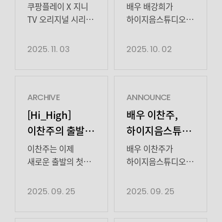
오리지널
전속계약 체결
동생 ‘희선’의
공감을 자아내는
온 <UDT: 우리 동네
입소문을 타기
쿠팡플레이 X 지니
배우 배강희가
죽음에 의구심을
‘생활 밀착형 연기의
시리즈 ‘UDT:
특공대>는
시작했으며 앞으로
TV 오리지널 시리즈
하이지음스튜디오와
품고 사건의 진실을
정수’를 선보였다.
최종화에서
펼쳐질 전개에 대한
<UDT: 우리 동네
전속계약을
우리 동네
추적한다. ‘희남’은
[…]
전국가구 분당 최고
기대감 또한 빠르게
특공대>가 오는
체결하며 새로운
2025. 11. 03
2025. 10. 02
특공대’ 메인
가족의 죽음을
시청률 5.5%,
고조되고 있다.
11월 17일(월) 밤
도약을 알렸다. 2일,
포스터 공개
둘러싼 의문을 좇다
수도권가구 분당
(각본: 반기리,
10시 첫 공개를
하이지음스튜디오
점차 […]
최고 시청률 5.2%를
김상윤ㅣ감독:
앞두고 메인
측은 “시선을 사로
돌파, 전국가구 5%
조웅ㅣ출연: 윤계상,
포스터를 전격
잡는 존재감과
ARCHIVE
ANNOUNCE
로 월화 드라마
진선규, 김지현,
공개했다. <소년시대
다채로운 매력을
[Hi_High]
배우 이찬주,
1위를 차지하며
고규필,
>, <가족계획>을
동시에 지닌 배우
이찬주의 출발
하이지음스튜디오와
유종의 미를 거뒀다.
이정하ㅣ제공:
잇는 연말 최고
배강희와 전속
interview
전속계약 체결
(각본: 반기리,
쿠팡플레이, 지니
기대작인
계약을 체결했다.
이찬주는 이제
배우 이찬주가
김상윤ㅣ감독:
TV, ENAㅣ제작:
쿠팡플레이 X 지니
앞으로 배강희
새로운 출발의 첫
하이지음스튜디오와
조웅ㅣ출연: […]
스튜디오지니,
TV 오리지널 시리즈
배우가 더욱 빛날 수
발을 내딛는다.어떤
전속계약을
하이지음스튜디오,
<UDT: 우리 동네
있도록 전폭적인
길과 마주할지
체결했다.
2025. 09. 25
2025. 09. 25
[…]
특공대>는 나라를
지원을 아끼지
모르는 설렘 속에서
25일, 하이지음스튜디오
지키기 위해서도
않겠다. 많은 관심과
그는 진심 어린
측은 “배우 이찬주와