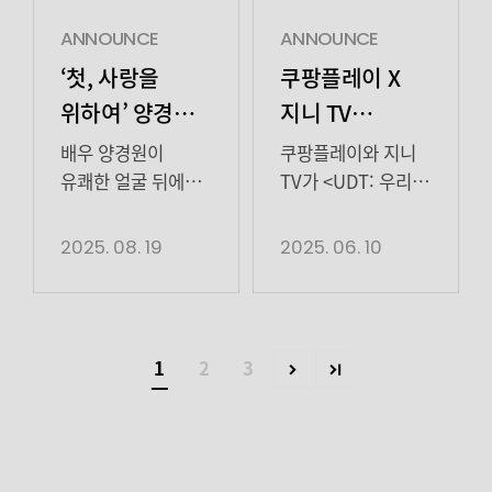
아니요, 지구평화엔
사랑 부탁드린다”고
마음을 품고
새로운 인연을
더더욱 관심 없는,
전했다. 배강희는
앞으로를 꿈꾼다.
맺었다. 이찬주는
ANNOUNCE
ANNOUNCE
오직 내 가족과 우리
2022년 tvN 드라마
스스로를
순수함과 깊이를
‘첫, 사랑을
쿠팡플레이 X
동네를 위해 뭉친
‘환혼’으로 데뷔,
규정하기보다
동시에 지닌
위하여’ 양경원,
지니 TV
예비역 특공대의
넷플릭스
비워둔 여유 속에
얼굴로, 다방면
유쾌함 뒤에
오리지널
[…]
‘더글로리’에서
시간은 차곡차곡
활동을 소화할 수
배우 양경원이
쿠팡플레이와 지니
‘어린 이사라’역을
숨겨진 과거…
시리즈 ‘UDT:
쌓이며결국 하나의
있는 잠재력을 가진
유쾌한 얼굴 뒤에
TV가 <UDT: 우리
통해 강렬한 인상을
이야기가 되어갈
배우다. 앞으로
감춰져
동네 특공대>의 제작
디테일한 감정
우리 동네
남겼고, tvN […]
것이다. 오늘 촬영
펼쳐질 이찬주의
있던 ‘태오’의
및 캐스팅을
2025. 08. 19
2025. 06. 10
연기 눈길
특공대’ 제작 및
어떠셨나요?
성장에 아낌없이
과거를 드러내며
확정하고 6월
캐스팅 확정
재미있었어요. 처음에는
힘을 보탤
인물의 서사에
본격적인 촬영에
너무 긴장해 가지고
계획”이라고 밝혔다.
깊이를 더했다.
돌입한다.
잘할 수 있을까
이찬주는 또렷한
양경원은 지난 18일
쿠팡플레이 X 지니
1
2
3
싶었는데 다들
이목구비와
방송된 tvN 월화드라마 ‘첫, 사랑을
TV 오리지널 시리즈
잘 챙겨주셔서 편한
매력적인 분위기를
위하여'(연출
<UDT: 우리 동네
분위기에서 재밌게
지닌 신예로, 데뷔
유제원, 극본
특공대>
할 수 있었습니다.
전부터 연기에 대한
성우진, 기획·제작
(크리에이터: