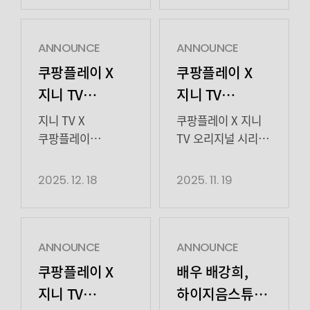
정수!
사랑하는 사람과의
지나’는 제주도를
들어준다’는 깊은
21일 개봉한 영화
원치 않는 이별로
배경으로 가족, 친구
산속 거대하고
‘직사각형,
아픔을 안고
간의 상처와 원치
영험한 바위를
삼각형’은 좋으려고
ANNOUNCE
ANNOUNCE
살아가는 이들의
않는 이별의 […]
둘러싼 비밀을
모인 가족 모임에서
쿠팡플레이 X
쿠팡플레이 X
이야기를 담은
파헤치는 오컬트
해묵은 갈등이
지니 TV
지니 TV
작품이다. 양경원은
미스터리
하나둘 수면 위로
오리지널
오리지널
극 […]
작품이다. 특히 한국
드러나며 벌어지는
지니 TV X
쿠팡플레이 X 지니
시리즈 ‘UDT:
시리즈 ‘UDT:
영화 시장에 오컬트
이야기를 그린
쿠팡플레이
TV 오리지널 시리즈
붐을
작품으로,
오리지널 시리즈
<UDT: 우리 동네
우리 동네
우리 동네
일으킨 ‘파묘’ 제작진이
가족이라는 이름
<UDT: 우리 동네
특공대>에 대한
2025. 12. 18
2025. 11. 19
특공대’
이웃의
특공대’ 비범한
의기투합해 ‘가장
아래 눌러왔던
특공대>가 지난
반응이 뜨겁다. 지난
연대가 완성한
이웃들의 작전
한국적이고 섬뜩한
감정의 골을
16일(화), 대망의
17일(월) 첫 공개
대망의 피날레
개시
오컬트’를 예고하며
날카롭고도
최종화를 끝으로
직후 시청자들의
기대를 모으고 있다.
유머러스하게
막을 내렸다. ENA
시청 인증이
ANNOUNCE
ANNOUNCE
서은수는 극
담아냈다. 오의식은
채널에서 꾸준히
잇따르며, 첫 화부터
쿠팡플레이 X
배우 배강희,
중 ‘희남’ 역을 맡아
극 중 둘째 사위
동시간대 2049 타깃
대체불가한 액션
지니 TV
하이지음스튜디오와
언니 ‘희진’과 함께
‘동철’ 역을 맡아
시청률 1위를 유지해
코미디의 매력이