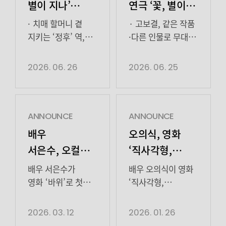
별이 지나’
연극 ‘꽃, 별이
출연… ‘정후’로
지나’ ‘미호’로
· 치매 할머니 곁
· 고보결, 같은 작품
남긴 진한 여운
전한 따스한
지키는 ‘정후’ 역,
·다른 인물로 무대
깊이 있는 연기로
복귀! 섬세한 연기로
위로
묵직한 울림 선사
새로운 몰입감 선사·
2026. 06. 26
2026. 06. 25
· 양경원, “정후가
관객들 눈시울 붉힌
품고 있는 가족에
고보결만의 깊이
대한 마음이
있는 감정선 배우
진심으로
고보결이 ‘꽃, 별이
ANNOUNCE
ANNOUNCE
전해졌으면 좋겠다”
지나’로 또 한 번
배우
오의식, 영화
배우 양경원이 연극
따스한 위로를
서은수, 오컬트
‘직사각형,
‘꽃, 별이 지나’로
건넸다. 고보결은
미스터리
삼각형’ 이희준
진한 여운을 남기고
지난 16일 막을 올린
배우 서은수가
배우 오의식이 영화
영화 ‘바위’ 캐스팅
감독의
있다. 연극 ‘꽃, 별이
연극 ‘꽃, 별이
영화 ‘바위’로 첫
‘직사각형,
지나’는 제주도를
지나’를 통해
오컬트 미스터리
삼각형’에서 현실과
페르소나…
생활
배경으로 가족, 친구
관객들을 만나고
장르에 나선다.
가장 가까운 얼굴을
2026. 03. 12
2026. 01. 26
밀착형 연기의
간의 상처와
있다. ‘꽃, 별이
영화 ‘바위’는 ‘청하면
꺼내 보인다. 지난