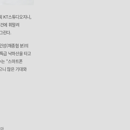
기획 KT스튜디오지니,
사건에 휘말려
그린다.
박인성(채종협 분)의
초특급 낙하산을 타고
수는 “스마트폰
으니 많은 기대와
라마