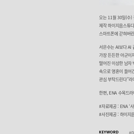
오는 11월 30일(수
제작 하이지음스튜디오
스마트폰에 갇혀버린 
서은수는 AI보다 AI
가장 든든한 아군이자
떨어진 이상한 남자 
속으로 영혼이 들어간
관심 부탁드린다”라며
한편, ENA 수목드라
#자료제공 : ENA 
#사진제공 : 하이
KEYWORD
#