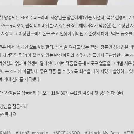
) 첫 방송되는 ENA 수목드라마 ‘사장님을 잠금해제’(연출 이철하, 극본 김형민, 
·스튜디오N, 원작 네이버웹툰<사장님을 잠금해제>(작가 박성현))는 수상한 
사장과 그 이상한 스마트폰을 줍고 인생이 뒤바뀐 취준생의 하이브리드 공조를 
 같은 비서 ‘정세연’으로 변신한다. 꿈을 꿀 여력도 없는 ‘빡센’ 청춘인 정세연은 
 치명적인 적(?)이 될 수도 있는 반전 매력의 소유자. 남들에게 무관심한 그는 
박인성과 얽히며 인생이 달라진다. 이번 작품을 통해 새로운 얼굴을 그려낼 서은
다는 소재에 이끌렸다. 좋은 작품 될 수 있도록 최선을 다해 재밌게 촬영하고 있
 기대 심리를 자극했다.
마 ‘사장님을 잠금해제’는 오는 11월 30일 수요일 밤 9시 첫 방송된다. (끝)
‘사장님을 잠금해제’
지음스튜디오
DRAMA
#HighZiumstudio
#SEOEUNSOO
#Unlock_My_Boss
#드