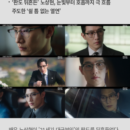
‘
판도 뒤흔든’ 노상현, 눈빛부터 호흡까지 극 흐름
주도한 ‘쉴 틈 없는 열연’
배우 노상현이 ’21세기 대군부인’의 판도를 뒤흔들었다.