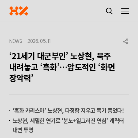
검색창
열기
메뉴
SHARE
NEWS
2026. 05. 11
‘21세기 대군부인’ 노상현, 묵주
내려놓고 ‘흑화’…압도적인 ‘화면
장악력’
‘
흑화 카리스마’ 노상현, 다정함 지우고 독기 품었다!
노상현, 세밀한 연기로 ‘분노+일그러진 연심’ 캐릭터
내면 투영