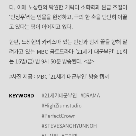
다. 이에 노상현의 탁월한 캐릭터 소화력과 완급 조절이
‘민정우’라는 인물을 완성하고, 극의 한 축을 단단히 이끌
고 있다는 평이 이어지고 있다.
한편, 노상현의 카리스마 있는 반전과 함께 끝을 향해 달
려가고 있는 MBC 금토드라마 ’21세기 대군부인’ 11회
는 15일(금) 밤 9시 50분 방송된다. <끝>
#사진 제공 : MBC ’21세기 대군부인’ 방송 캡쳐
#21세기대군부인
#DRAMA
KEYWORD
#HighZiumstudio
#PerfectCrown
#STEVESANGHYUNNOH
#노상현
#드라마