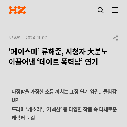
검색창
열기
메뉴
SHARE
NEWS
2024. 11. 07
‘페이스미’ 류해준,
시청자 大분노
이끌어낸 ‘데이트 폭력남’ 연기
다정함을 가장한 소름 끼치는 표정 연기 압권.. 몰입감
UP
드라마 ‘개소리’, ‘커넥션’ 등 다양한 작품 속 다채로운
캐릭터 눈길