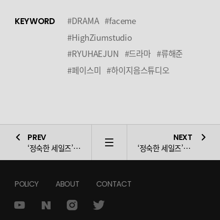
#DRAMA
#faceme
KEYWORD
#HighZiumstudio
#RYUHAEJUN
#드라마
#류해준
#페이스미
#하이지음스튜디오
PREV
NEXT
LIST
‘정숙한 세일즈’ 임철수, 남녀노소에게 사랑받는 배우로 거듭..
‘정숙한 세일즈’ 임철수,
짠한
애
POLICY
ABOUT
CONTACT