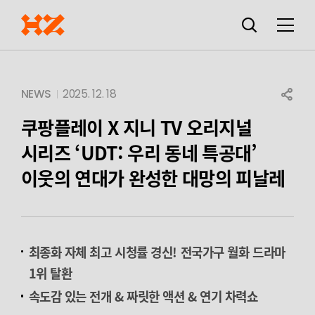
검색창
열기
메뉴
SHARE
NEWS
2025. 12. 18
쿠팡플레이 X 지니 TV 오리지널
시리즈 ‘UDT: 우리 동네 특공대’
이웃의 연대가 완성한 대망의 피날레
최종화 자체 최고 시청률 경신!
전국가구 월화 드라마
1위 탈환
속도감 있는 전개 & 짜릿한 액션 & 연기 차력쇼