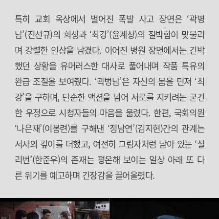
특히 교회 옥상에서 벌어진 폭발 사고 장면은 ‘곽병
남’(진선규)의 희생과 ‘최강’(윤계상)의 절박함이 맞물리
며 강렬한 인상을 남겼다. 이어진 병원 장면에서는 긴박
했던 상황을 유머러스한 대사로 풀어내며 작품 특유의
완급 조절을 보여줬다. ‘곽병남’은 자신의 몸을 던져 ‘최
강’을 구하며, 단순한 액션을 넘어 서로를 지키려는 굳건
한 우정으로 시청자들의 마음을 울렸다. 한편, 국회의원
‘나은재’(이봉련)를 구해낸 ‘정남연’(김지현)간의 관계는
서사의 깊이를 더했고, 여전히 그림자처럼 남아 있는 ‘설
리번’(한준우)의 존재는 평온해 보이는 일상 아래 또 다
른 위기를 예고하며 긴장감을 끌어올렸다.