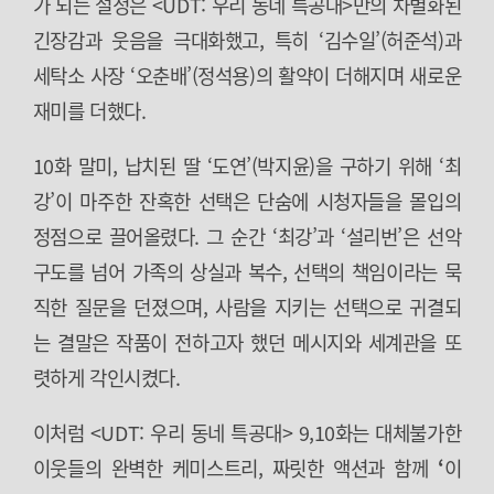
가 되는 설정은 <UDT: 우리 동네 특공대>만의 차별화된
긴장감과 웃음을 극대화했고, 특히 ‘김수일’(허준석)과
세탁소 사장 ‘오춘배’(정석용)의 활약이 더해지며 새로운
재미를 더했다.
10화 말미, 납치된 딸 ‘도연’(박지윤)을 구하기 위해 ‘최
강’이 마주한 잔혹한 선택은 단숨에 시청자들을 몰입의
정점으로 끌어올렸다. 그 순간 ‘최강’과 ‘설리번’은 선악
구도를 넘어 가족의 상실과 복수, 선택의 책임이라는 묵
직한 질문을 던졌으며, 사람을 지키는 선택으로 귀결되
는 결말은 작품이 전하고자 했던 메시지와 세계관을 또
렷하게 각인시켰다.
이처럼 <UDT: 우리 동네 특공대> 9,10화는 대체불가한
이웃들의 완벽한 케미스트리, 짜릿한 액션과 함께
‘
이