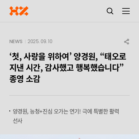
검색창
열기
메뉴
SHARE
NEWS
2025. 09. 10
‘첫, 사랑을 위하여’ 양경원, “태오로
지낸 시간, 감사했고 행복했습니다”
종영 소감
양경원, 능청+진심 오가는 연기! 극에 특별한 활력
선사