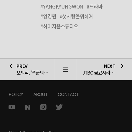
#YANGKYUNGWON
#드라마
#양경원
#첫사랑을위하여
#하이지음스튜디오
PREV
NEXT
LIST
오의식, ‘폭군의 셰프’의 필수 재료 활약!
맛있는 연기 X 색다른 풍
JTBC 금요시리즈 <마이 유스> 송중기 x 천우희 표 감성 로맨스는 역시 달랐다! ‘호평’ 속 기분 좋은 출발
POLICY
ABOUT
CONTACT