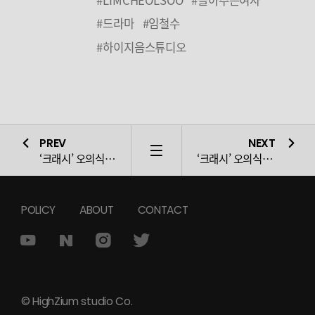
#드라마
#임철수
#하이지음스튜디오
PREV
NEXT
LIST
‘
크래시’ 오의식, ‘몰입감X궁금증’ 더하는 쫄깃한 연기
‘
크래시’ 오의식, ‘연극→드라마’ 쉴 틈 없는
남은 활약 
POLICY
ABOUT
CONTACT
© HighZium studio Co.