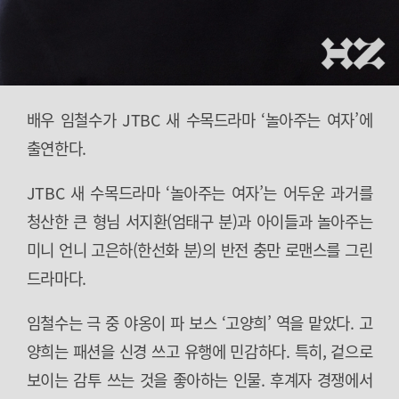
배우 임철수가 JTBC 새 수목드라마 ‘놀아주는 여자’에
출연한다.
JTBC 새 수목드라마 ‘놀아주는 여자’는 어두운 과거를
청산한 큰 형님 서지환(엄태구 분)과 아이들과 놀아주는
미니 언니 고은하(한선화 분)의 반전 충만 로맨스를 그린
드라마다.
임철수는 극 중 야옹이 파 보스 ‘고양희’ 역을 맡았다. 고
양희는 패션을 신경 쓰고 유행에 민감하다. 특히, 겉으로
보이는 감투 쓰는 것을 좋아하는 인물. 후계자 경쟁에서