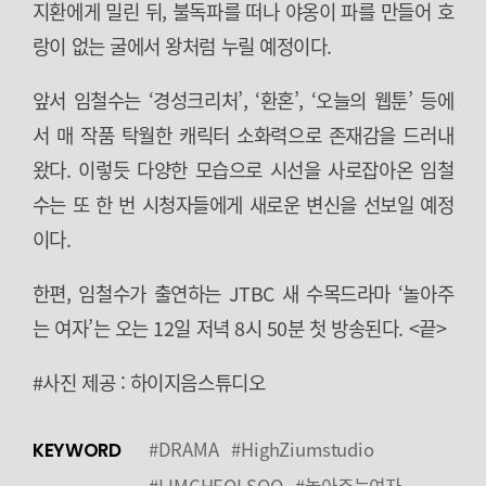
지환에게 밀린 뒤, 불독파를 떠나 야옹이 파를 만들어 호
랑이 없는 굴에서 왕처럼 누릴 예정이다.
앞서 임철수는 ‘경성크리처’, ‘환혼’, ‘오늘의 웹툰’ 등에
서 매 작품 탁월한 캐릭터 소화력으로 존재감을 드러내
왔다. 이렇듯 다양한 모습으로 시선을 사로잡아온 임철
수는 또 한 번 시청자들에게 새로운 변신을 선보일 예정
이다.
한편, 임철수가 출연하는 JTBC 새 수목드라마 ‘놀아주
는 여자’는 오는 12일 저녁 8시 50분 첫 방송된다. <끝>
#사진 제공 : 하이지음스튜디오
#DRAMA
#HighZiumstudio
KEYWORD
#LIMCHEOLSOO
#놀아주는여자