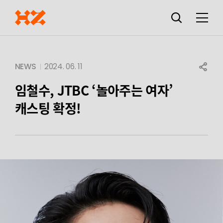
검색창
열기
메뉴
SHARE
NEWS
2024. 06. 11
임철수, JTBC ‘놀아주는 여자’
캐스팅 확정!