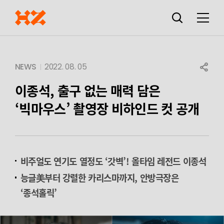
검색창
열기
메뉴
SHARE
NEWS
2022. 08. 05
이종석, 출구 없는 매력 담은
‘빅마우스’ 촬영장 비하인드 컷 공개
비주얼도 연기도 열정도 ‘갓벽’! 올타임 레전드 이종석
능글美부터 강렬한 카리스마까지, 안방극장은
‘종석홀릭’