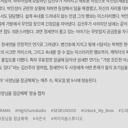
서일까. 하루아침에 보필하던 김선주가 사라지고 새로운 사장으로 박인성(채종협
다. 박인성이 곤란한 상황에 처하면 등장해서 일을 해결했고, 자신의 자리를 대
서도 담담했다. 쉽게 속내를 드러내지 않는 만큼 그의 행보는 미스터리했다. 박
몰래 가방에서 무언갈 찾으며 긴장감을 자아냈다. 김선주가 사라지던 날에는 같이
한 점도 의문스러웠다. 과연 정세연이 품고 있는 이야기는 무엇일지 궁금증을 자
 정세연을 안정적인 연기로 그려냈다. 병간호에 지치고 빚에 시달리는 팍팍한 
 시크한 카리스마, 그리고 속내를 알 수 없는 미스터리한 행보까지. 캐릭터의
몰입도를 더했다. 특히 무표정한 얼굴에 담아낸 섬세한 연기는 “가장 든든한 아
도 있다”라는 김선주의 말처럼, 정세연이 두 사장에게 어떤 존재가 될지 호기심을
마 ‘사장님을 잠금해제’는 매주 수, 목요일 밤 9시에 방송된다.
 ‘사장님을 잠금해제’ 방송 캡처
DRAMA
#HighZiumstudio
#SEOEUNSOO
#Unlock_My_Boss
#드
사장님을 잠금해제
#서은수
#하이지음스튜디오