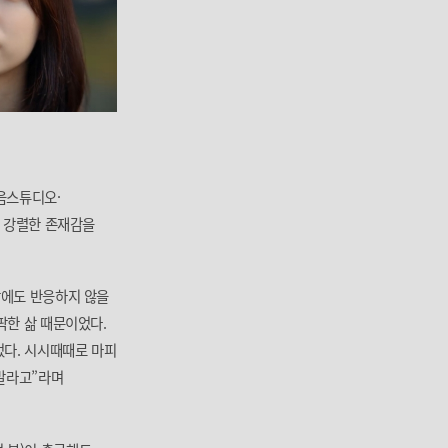
지음스튜디오·
며 강렬한 존재감을
담에도 반응하지 않을
팍한 삶 때문이었다.
었다. 시시때때로 마피
 말라고”라며