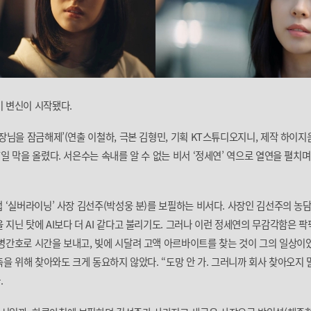
 변신이 시작됐다.
사장님을 잠금해제’(연출 이철하, 극본 김형민, 기획 KT스튜디오지니, 제작 하이
7일 막을 올렸다. 서은수는 속내를 알 수 없는 비서 ‘정세연’ 역으로 열연을 펼치
업 ‘실버라이닝’ 사장 김선주(박성웅 분)를 보필하는 비서다. 사장인 김선주의 농
 지닌 탓에 AI보다 더 AI 같다고 불리기도. 그러나 이런 정세연의 무감각함은 팍
병간호로 시간을 보내고, 빚에 시달려 고액 아르바이트를 찾는 것이 그의 일상이
독촉을 위해 찾아와도 크게 동요하지 않았다. “도망 안 가. 그러니까 회사 찾아오지
.