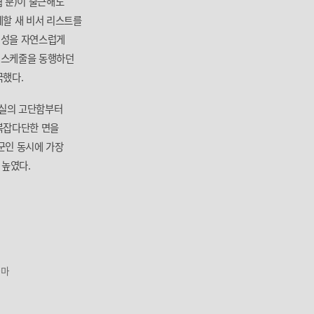
 분)이 출근해도
체할 새 비서 리스트를
인성을 자연스럽게
 스케줄을 동행하던
극했다.
현실의 고단함부터
 복잡다단한 면을
군인 동시에 가장
 높였다.
라마