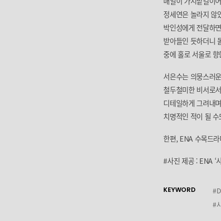
매일이 가시밭길이어
정세연은 놀라지 않았
박인성에게 전달하면
받아들인 듯하더니 
중에 홀로 서울로 향
서은수는 의뭉스러운
철두철미한 비서로서의
디테일하게 그려내며 
치명적인 적이 될 수
한편, ENA 수목드라
#사진 제공 : ENA
KEYWORD
#
#