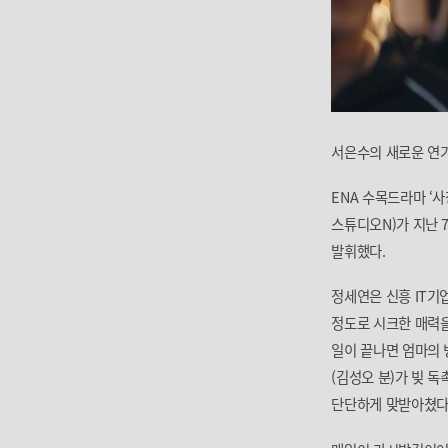
서은수의 새로운 연기
ENA 수목드라마 ‘
스튜디오N)가 지난 
발휘했다.
정세연은 신흥 IT기
정도로 시크한 매력을
일이 끝나면 엄마의 
(김성오 분)가 빚 
단단하게 맞받아쳤다