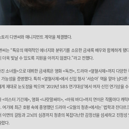
스토리 디앤씨와 매니지먼트 계약을 체결했다.
앤씨는 “특유의 매력적인 에너지와 분위기를 소유한 금새록 배우와 함께하게 됐다
 더욱 빛날 수 있도록 지원을 아끼지 않겠다.”라고 전했다.
라진 소녀들>으로 데뷔한 금새록은 영화 <독전>, 드라마 <열혈사제>까지 다양한
가능성을 증명했다. 특히 <열혈사제>에서 신입 형사 ‘서승아’ 역을 맡아 남다른
게 제대로 눈도장을 찍으며 ‘2019년 SBS 연기대상’에서 여자 신인 연기상을 
 <미스터 기간제>, 영화 <나랏말싸미>, <아워 바디>까지 연이은 작품마다 캐릭
 여기에 최근 호평 속에 종영했던 드라마 <오월의 청춘>에서는’ 법학과 잔다르크 
터 이면의 갈등과 고뇌의 심경까지 청춘의 복잡다난한 감정선을 섬세하고 진정성
울렸다.