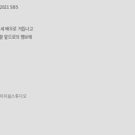
021 SBS
대세 배우로 거듭나고
할 앞으로의 행보에
하이지음스튜디오