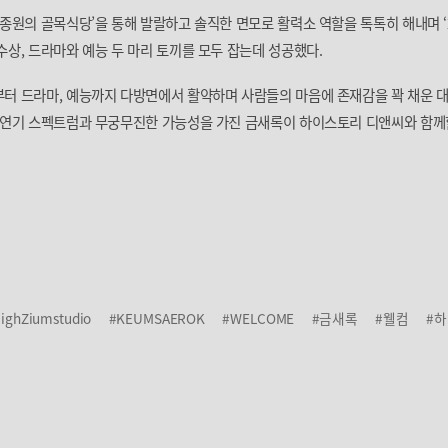
백종원의 골목식당’을 통해 발랄하고 솔직한 면모로 활력소 역할을 톡톡히 해내며 ‘2
수상, 드라마와 예능 두 마리 토끼를 모두 잡는데 성공했다.
터 드라마, 예능까지 다방면에서 활약하며 사람들의 마음에 존재감을 꽉 채운 
은 연기 스펙트럼과 무궁무진한 가능성을 가진 금새록이 하이스토리 디앤씨와 함께
ighZiumstudio
#KEUMSAEROK
#WELCOME
#금새록
#웰컴
#