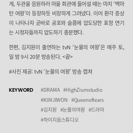
게, 두관을 응원하러 마을 회관에 들어설 때는 마치 ‘백마
탄 여왕’이 등장하듯 비장하게 그려냈다. 이어 환각 증상
이 나타나자 곧바로 공포와 슬픔에 압도당한 표정 연기
는 시청자들까지 압도하기 충분했다.
한편, 김지원이 출연하는 tvN ‘눈물의 여왕’은 매주 토,
일 밤 9시 20분 방송된다. <끝>
#사진 제공: tvN ‘눈물의 여왕’ 방송 캡쳐
#DRAMA
#HighZiumstudio
KEYWORD
#KIMJIWON
#Queenoftears
#김지원
#눈물의여왕
#드라마
#하이지음스튜디오