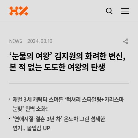
검색창
열기
메뉴
SHARE
NEWS
2024. 03. 10
‘눈물의 여왕’ 김지원의 화려한 변신,
본 적 없는 도도한 여왕의 탄생
재벌 3세 캐릭터 스며든 ‘럭셔리 스타일링+카리스마
눈빛’ 완벽 소화!
‘
연애시절-결혼 3년 차’ 온도차 그린 섬세한
연기.. 몰입감 UP