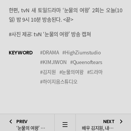
한편, tvN 새 토일드라마 ‘눈물의 여왕’ 2회는 오늘(10
일) 밤 9시 10분 방송된다. <끝>
#사진 제공: tvN ‘눈물의 여왕’ 방송 캡쳐
#DRAMA
#HighZiumstudio
KEYWORD
#KIMJIWON
#Queenoftears
#김지원
#눈물의여왕
#드라마
#하이지음스튜디오
PREV
NEXT
LIST
‘눈물의 여왕’ 김지원,
희비 오가는 세밀한 감정 연기… 시청자 압
배우 김지원, 내추럴 세련미 돋보이는 화보 공개…