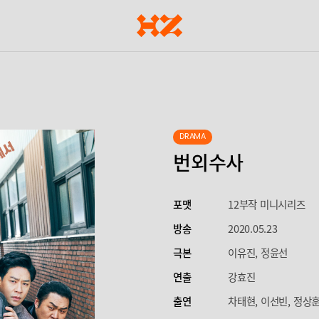
DRAMA
번외수사
포맷
12부작 미니시리즈
방송
2020.05.23
극본
이유진, 정윤선
연출
강효진
출연
차태현, 이선빈, 정상훈