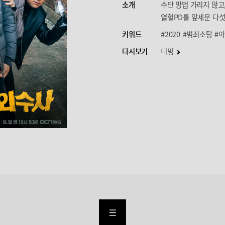
소개
수단 방법 가리지 않고
열혈PD를 앞세운 다
키워드
#2020
#범죄소탕
#
다시보기
티빙
LIST