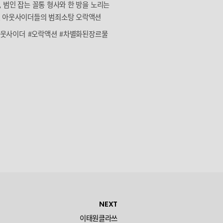
, 범인 잡는 꼴통 형사와 한 방을 노리는
섯 아웃사이더들의 범죄소탕 오락액션
아웃사이더
#오락액션
#차별화된장르물
NEXT
이태원클라쓰