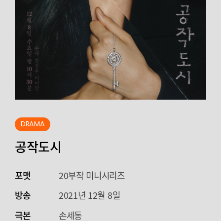
DRAMA
공작도시
포맷
20부작 미니시리즈
방송
2021년 12월 8일
극본
손세동