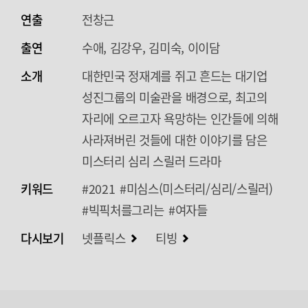
연출
전창근
출연
수애, 김강우, 김미숙, 이이담
소개
대한민국 정재계를 쥐고 흔드는 대기업
성진그룹의 미술관을 배경으로, 최고의
자리에 오르고자 욕망하는 인간들에 의해
사라져버린 것들에 대한 이야기를 담은
미스터리 심리 스릴러 드라마
키워드
#2021
#미심스(미스터리/심리/스릴러)
#빅픽처를그리는
#여자들
다시보기
넷플릭스
티빙