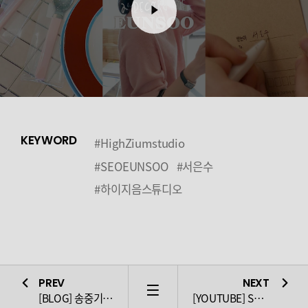
KEYWORD
#HighZiumstudio
#SEOEUNSOO
#서은수
#하이지음스튜디오
PREV
NEXT
LIST
[BLOG] 송중기, 낭만 합격
[YOUTUBE] SONGJOONGKI IN SHANGHAI