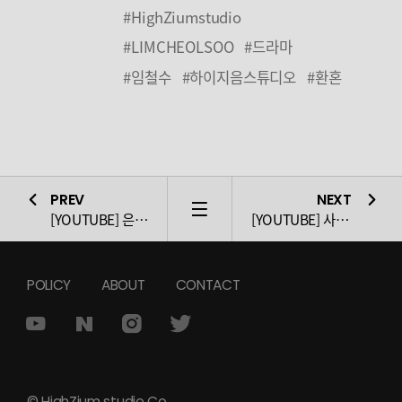
#HighZiumstudio
#LIMCHEOLSOO
#드라마
#임철수
#하이지음스튜디오
#환혼
PREV
NEXT
LIST
[YOUTUBE] 은수의 사진첩
[YOUTUBE] 사격왕 총 천재 서은수
POLICY
ABOUT
CONTACT
© HighZium studio Co.