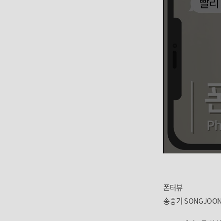
폰터뷰
송중기 SONGJOON