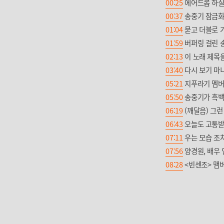
00:25
에어드롭 하실
00:37
송중기 잠금화
01:04
묻고 더블로 가
01:59
버퍼링 걸린 송
02:13
이 노래 제목
03:40
다시 보기 마니
05:21
지푸라기 멤버
05:50
송중기가 흑백
06:19
(깨달음) 그런
06:43
오늘도 고통받
07:11
우는 모습 조차
07:56
양경원, 배우 
08:28
<빈센조> 맴버