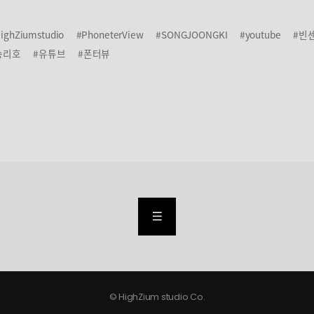
ighZiumstudio
#PhoneterView
#SONGJOONGKI
#youtube
#빈
승리호
#유튜브
#폰터뷰
LIST
© HighZium studio Co.