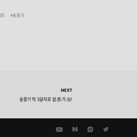
센조
#송중기
NEXT
송중기 딱 3글자로 설.명.가.능!