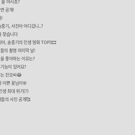
 줄 아시죠?
면 공개!
!
중기, 사진아 어디갔니..?
을 찾습니다
아, 송중기의 인생 영화 TOP3🎞
들의 촬영 마지막 날!
을 좋아하는 이유는?
 기능이 있어요?
는 진모씨😂
 이쁜 꽃님이🌸
인생 최대 위기(?)
들의 사진 공개🥰