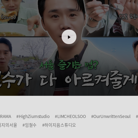
DRAMA
#HighZiumstudio
#LIMCHEOLSOO
#OurUnwrittenSeoul
미지의서울
#임철수
#하이지음스튜디오