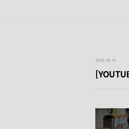
2025. 06. 13
[YOUTU