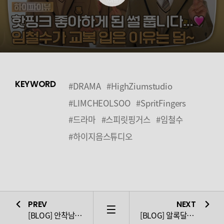
KEYWORD
#DRAMA
#HighZiumstudio
#LIMCHEOLSOO
#SpritFingers
#드라마
#스피릿핑거스
#임철수
#하이지음스튜디오
PREV
NEXT
LIST
[BLOG] 안착남 길호세
[BLOG] 알록달록 임철수