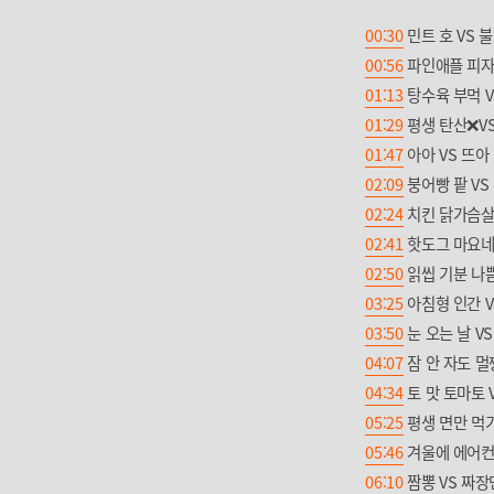
00:30
민트 호 VS 불
00:56
파인애플 피자 
01:13
탕수육 부먹 V
01:29
평생 탄산❌V
01:47
아아 VS 뜨아
02:09
붕어빵 팥 VS
02:24
치킨 닭가슴살 
02:41
핫도그 마요네즈
02:50
읽씹 기분 나쁨
03:25
아침형 인간 V
03:50
눈 오는 날 VS
04:07
잠 안 자도 멀
04:34
토 맛 토마토 V
05:25
평생 면만 먹기
05:46
겨울에 에어컨 
06:10
짬뽕 VS 짜장