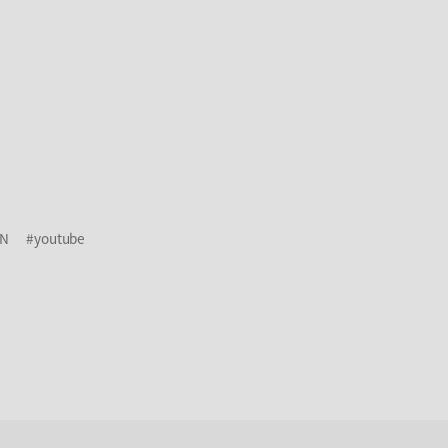
ON
#youtube