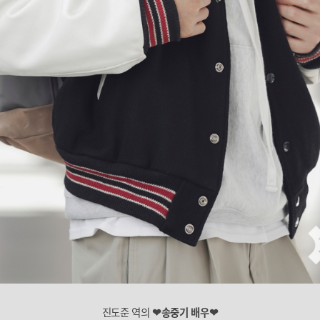
진도준 역의
❤송중기 배우❤