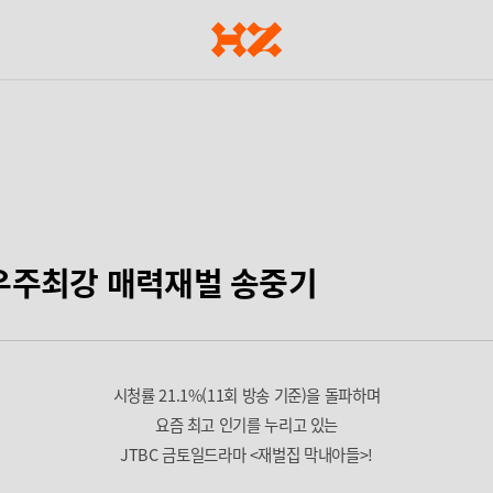
] 우주최강 매력재벌 송중기
시청률 21.1%(11회 방송 기준)을 돌파하며
요즘 최고 인기를 누리고 있는
JTBC 금토일드라마 <재벌집 막내아들>!