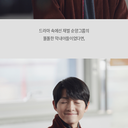
드라마 속에선 재벌 순양그룹의
똘똘한 막내아들이었다면,