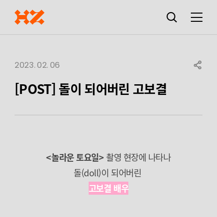
검색창
열기
메뉴
2023. 02. 06
SHARE
[POST] 돌이 되어버린 고보결
<놀라운 토요일>
촬영 현장에 나타나
돌(doll)이 되어버린
고보결 배우