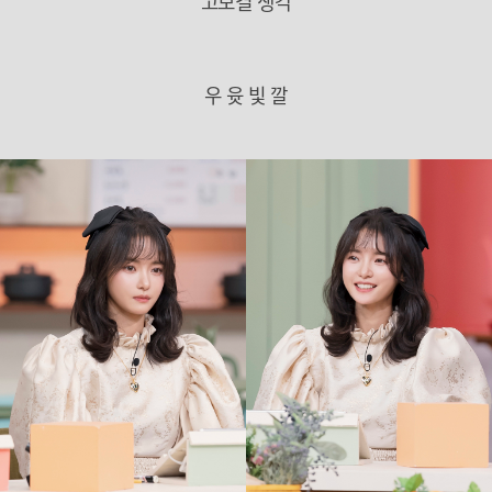
고보결 생각
우 윳 빛 깔