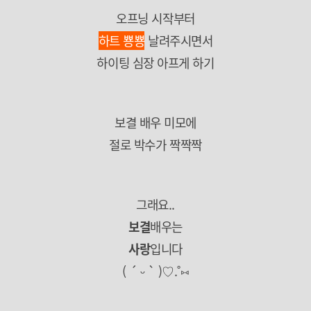
오프닝 시작부터
하트 뿅뿅
날려주시면서
하이팅 심장 아프게 하기
보결 배우 미모에
절로 박수가 짝짝짝
그래요..
보결
배우는
사랑
입니다
( ´ ᵕ ` )♡.˚⑅