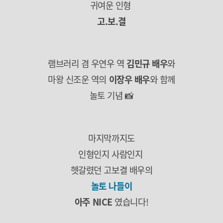
귀여운 인형
고.보.결
램브러리 겸 우연우 역
김민규 배우
와
마왕 신조운 역의
이장우 배우
와 함께
놀토 기념 📸
마지막까지도
인형인지 사람인지
헷갈렸던 고보결 배우의
놀토 나들이
아주 NICE
였습니다!