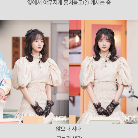
옆에서 야무지게 훔쳐듣고(?) 계시는 중
앉으나 서나