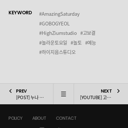
KEYWORD
#AmazingSaturday
#GOBOGYEOL
#HighZiumstudio
#고보결
#놀라운토요일
#놀토
#예능
#하이지음스튜디오
PREV
NEXT
LIST
[POST] 누나 썸남한테 반했다
[YOUTUBE] 고보결, 아주 NICE
POLICY
ABOUT
CONTACT