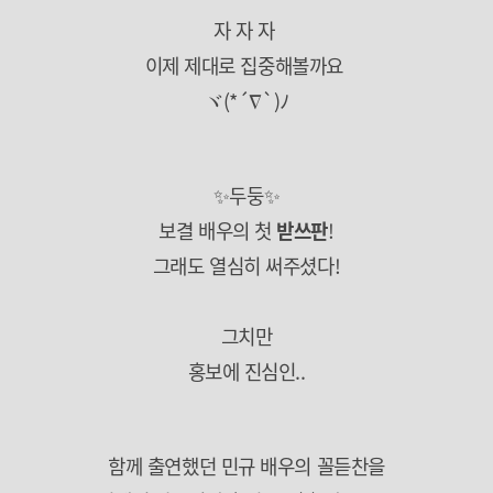
자 자 자
이제 제대로 집중해볼까요
ヾ(*´∇`)ﾉ
✨두둥✨
보결 배우의 첫
받쓰판
!
그래도 열심히 써주셨다!
그치만
홍보에 진심인..
함께 출연했던 민규 배우의 꼴듣찬을