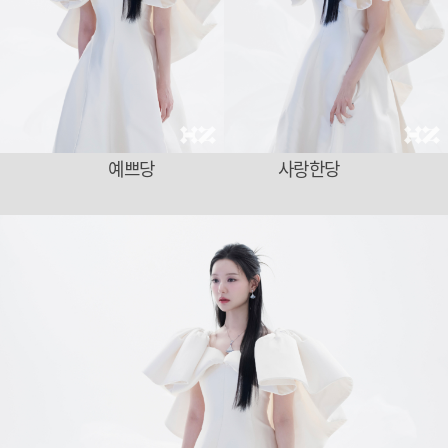
예쁘당 사랑한당