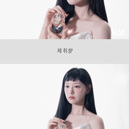
제 취
향