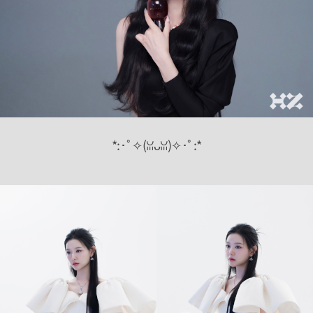
*:･ﾟ✧(ꈍᴗꈍ)✧･ﾟ:*